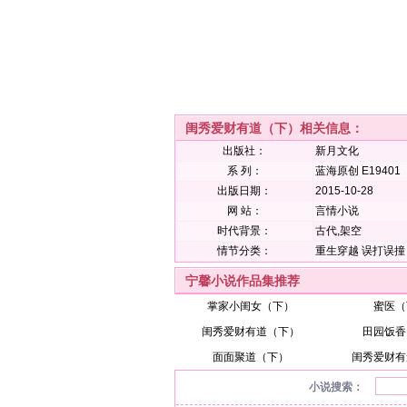
闺秀爱财有道（下）相关信息：
出版社：
新月文化
系 列：
蓝海原创 E19401
出版日期：
2015-10-28
网 站：
言情小说
时代背景：
古代,架空
情节分类：
重生穿越
误打误撞
宁馨小说作品集推荐
掌家小闺女（下）
蜜医（
闺秀爱财有道（下）
田园饭香
面面聚道（下）
闺秀爱财有
小说搜索：