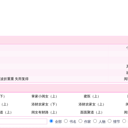
波折重重
失而复得
阅
下）
掌家小闺女（上）
蜜医（上）
（上）
添财农家女（下）
添财农家女（上）
道（上）
闺女有财路（上）
面面聚道（上）
闺
全部
书名
作家
人物
情节