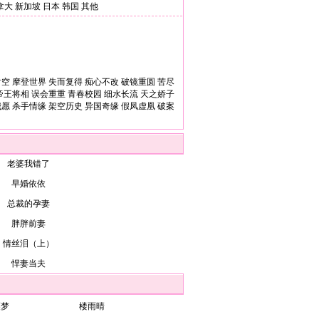
拿大
新加坡
日本
韩国
其他
时空
摩登世界
失而复得
痴心不改
破镜重圆
苦尽
帝王将相
误会重重
青春校园
细水长流
天之娇子
我愿
杀手情缘
架空历史
异国奇缘
假凤虚凰
破案
老婆我错了
早婚依依
总裁的孕妻
胖胖前妻
情丝泪（上）
悍妻当夫
裘梦
楼雨晴