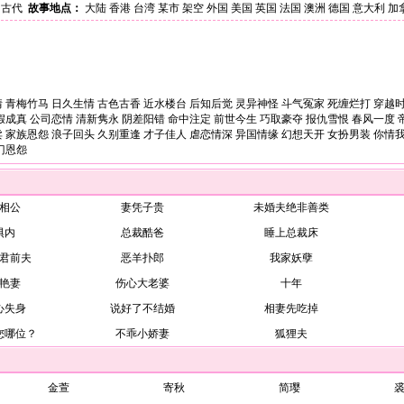
古代
故事地点：
大陆
香港
台湾
某市
架空
外国
美国
英国
法国
澳洲
德国
意大利
加
情
青梅竹马
日久生情
古色古香
近水楼台
后知后觉
灵异神怪
斗气冤家
死缠烂打
穿越
假成真
公司恋情
清新隽永
阴差阳错
命中注定
前世今生
巧取豪夺
报仇雪恨
春风一度
卖
家族恩怨
浪子回头
久别重逢
才子佳人
虐恋情深
异国情缘
幻想天开
女扮男装
你情
门恩怨
相公
妻凭子贵
未婚夫绝非善类
惧内
总裁酷爸
睡上总裁床
君前夫
恶羊扑郎
我家妖孽
艳妻
伤心大老婆
十年
心失身
说好了不结婚
相妻先吃掉
您哪位？
不乖小娇妻
狐狸夫
金萱
寄秋
简璎