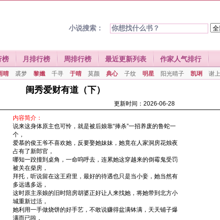
小说搜索：
行榜
月排行榜
周排行榜
最近更新列表
作家人气排行
雨晴
裘梦
黎孅
千寻
于晴
莫颜
典心
子纹
明星
阳光晴子
凯琍
谢
闺秀爱财有道（下）
更新时间：2026-06-28
内容简介：
说来这身体原主也可怜，就是被后娘靠“捧杀”一招养废的鲁蛇一
个，
爱慕的俊王爷不喜欢她，反要娶她妹妹，她竟在人家洞房花烛夜
占有了新郎官，
哪知一跤撞到桌角，一命呜呼去，连累她这穿越来的倒霉鬼受罚
被关在柴房，
拜托，听说留在这王府里，最好的待遇也只是当小妾，她当然有
多远逃多远，
这时原主亲娘的旧时陪房胡婆正好让人来找她，将她带到北方小
城重新过活，
她利用一手做烧饼的好手艺，不敢说赚得盆满钵满，天天铺子爆
满而已啦，