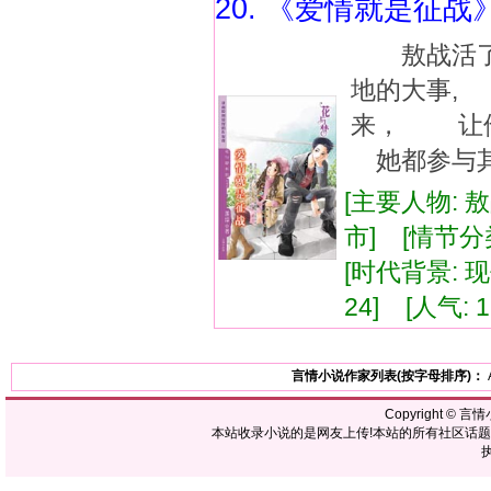
20. 《爱情就是征战
敖战活了
地的大事,
来， 让
她都参与其
[主要人物: 
市] [情节分
[时代背景: 现代
24] [人气: 1
言情小说作家列表(按字母排序)：
Copyright ©
言情
本站收录小说的是网友上传!本站的所有社区话
执