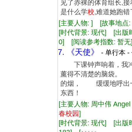
见了赤裸的体育组长,接
是什么学
校
,难道她跑错
[主要人物: ] [故事地点
[时代背景: 现代] [出版时间:
0] [阅读参考指数: 暂无
7. 《天使》
- 单行本 -
下课钟声响着，我冲
薰得不清楚的脑袋。
的烟， 缓缓地呼出
东西！
[主要人物: 周中伟 Ange
春
校
园
]
[时代背景: 现代] [出版时间: