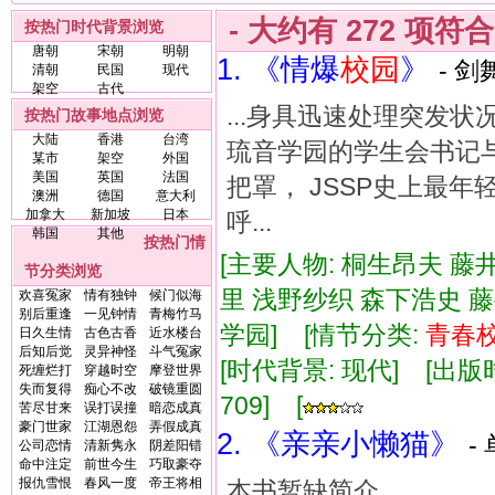
- 大约有
272
项符
按热门时代背景浏览
唐朝
宋朝
明朝
1. 《情爆
校
园
》
- 剑
清朝
民国
现代
架空
古代
...身具迅速处理突发状
按热门故事地点浏览
大陆
香港
台湾
琉音学园的学生会书记
某市
架空
外国
美国
英国
法国
把罩， JSSP史上最
澳洲
德国
意大利
加拿大
新加坡
日本
呼...
韩国
其他
按热门情
[主要人物: 桐生昂夫 
节分类浏览
里 浅野纱织 森下浩史 藤
欢喜冤家
情有独钟
候门似海
别后重逢
一见钟情
青梅竹马
学园] [情节分类:
青春
日久生情
古色古香
近水楼台
后知后觉
灵异神怪
斗气冤家
[时代背景: 现代] [出版时间:
死缠烂打
穿越时空
摩登世界
失而复得
痴心不改
破镜重圆
709] [
苦尽甘来
误打误撞
暗恋成真
豪门世家
江湖恩怨
弄假成真
2. 《亲亲小懒猫》
-
公司恋情
清新隽永
阴差阳错
命中注定
前世今生
巧取豪夺
报仇雪恨
春风一度
帝王将相
本书暂缺简介