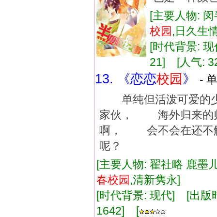
[主要人物: 
校
园
,日久生
[时代背景: 现代
21] [人气: 3
13. 《恋恋
校
园
》
- 
单纯但活泼可爱的少
家伙， 海外归来的
啊， 会不会在还不
呢？
[主要人物: 翟社略 鹿墨儿
春
校
园
,清新隽永]
[时代背景: 现代] [出版时间:
1642] [