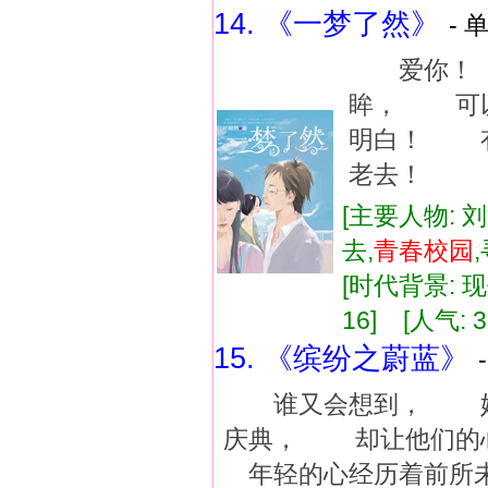
14. 《一梦了然》
- 
爱你！ 
眸， 可以
明白！ 有
老去！
[主要人物: 
去,
青春
校
园
[时代背景: 现代
16] [人气: 3
15. 《缤纷之蔚蓝》
谁又会想到， 她和
庆典， 却让他们的
年轻的心经历着前所