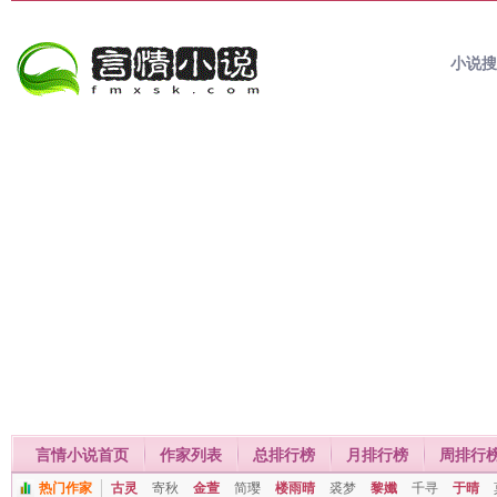
小说
言情小说首页
作家列表
总排行榜
月排行榜
周排行
热门作家
古灵
寄秋
金萱
简璎
楼雨晴
裘梦
黎孅
千寻
于晴