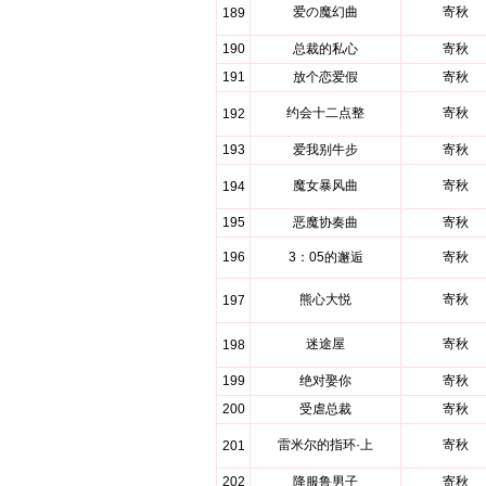
爱の魔幻曲
寄秋
189
190
总裁的私心
寄秋
191
放个恋爱假
寄秋
约会十二点整
寄秋
192
193
爱我别牛步
寄秋
魔女暴风曲
寄秋
194
195
恶魔协奏曲
寄秋
196
3：05的邂逅
寄秋
熊心大悦
寄秋
197
迷途屋
寄秋
198
199
绝对娶你
寄秋
200
受虐总裁
寄秋
雷米尔的指环·上
寄秋
201
202
降服鲁男子
寄秋