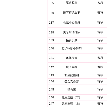
恶狼军师
寄秋
135
殿下拒绝失宠
寄秋
136
总裁小心失身
寄秋
137
失恋后请排队
寄秋
138
139
拍卖贝勒
寄秋
忘了我家小情妇
寄秋
140
141
永保安康
寄秋
痞子英雄
寄秋
142
143
女巫的眼泪
寄秋
144
圣女真命苦
寄秋
狼岛主
寄秋
145
146
妻恩浩荡（下）
寄秋
147
妻恩浩荡（上）
寄秋