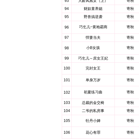
93
大龄凤凰女（上）
寄秋
94
财奴童养媳
寄秋
95
野兽搞逆袭
寄秋
巧乞儿~黄袍霸商
寄秋
96
97
悍妻当夫
寄秋
小B女孩
寄秋
98
99
巧乞儿～庶女王妃
寄秋
100
完封女王
寄秋
101
单身万岁
寄秋
初夏练习曲
寄秋
102
103
总裁的金交椅
寄秋
104
二爷的私房事
寄秋
105
牡丹小婢
寄秋
106
花心有罪
寄秋