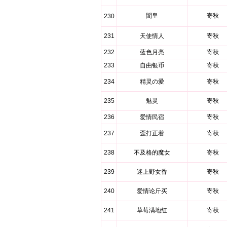
闇皇
寄秋
230
231
天使情人
寄秋
232
蓝色月亮
寄秋
233
自由银币
寄秋
234
精灵の爱
寄秋
235
魅灵
寄秋
236
爱情民宿
寄秋
237
歪打正着
寄秋
238
不及格的魔女
寄秋
239
迷上野女香
寄秋
240
爱情论斤买
寄秋
241
草莓满地红
寄秋