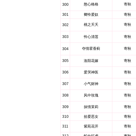
憨心格格
寄秋
300
301
卿怜爱奴
寄秋
桃之夭夭
寄秋
302
303
怜心清莲
寄秋
夺情霍香蓟
寄秋
304
305
洛阳花嫁
寄秋
306
爱哭神医
寄秋
307
小气财神
寄秋
308
风中玫瑰
寄秋
309
抹情茉莉
寄秋
310
拾爱恶女
寄秋
311
紫苑花开
寄秋