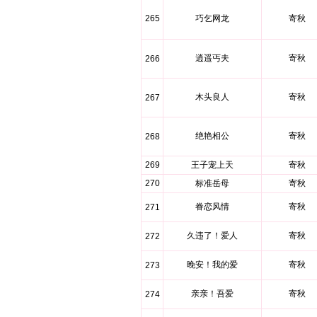
265
巧乞网龙
寄秋
逍遥丐夫
寄秋
266
木头良人
寄秋
267
绝艳相公
寄秋
268
269
王子宠上天
寄秋
270
标准岳母
寄秋
眷恋风情
寄秋
271
久违了！爱人
寄秋
272
晚安！我的爱
寄秋
273
亲亲！吾爱
寄秋
274