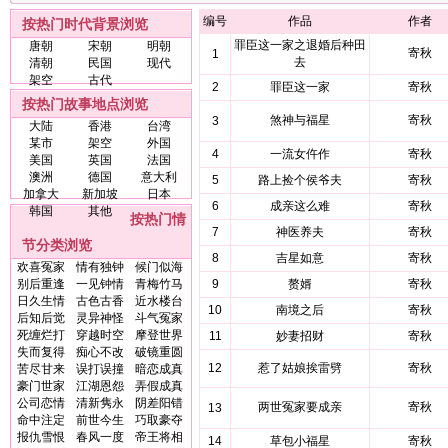
编号
作品
作者
按热门时代背景浏览
罪臣这一家之退婚后种田
唐朝
宋朝
明朝
寄秋
1
去
清朝
民国
现代
架空
古代
2
罪臣这一家
寄秋
按热门故事地点浏览
煞神与福星
寄秋
3
大陆
香港
台湾
某市
架空
外国
4
一流女仵作
寄秋
美国
英国
法国
澳洲
德国
意大利
5
路上捡个侯爷夫
寄秋
加拿大
新加坡
日本
6
成亲这么难
寄秋
韩国
其他
按热门情
7
神医养夫
寄秋
节分类浏览
8
吉星如意
寄秋
欢喜冤家
情有独钟
候门似海
别后重逢
一见钟情
青梅竹马
9
赘婿
寄秋
日久生情
古色古香
近水楼台
10
南境之后
寄秋
后知后觉
灵异神怪
斗气冤家
死缠烂打
穿越时空
摩登世界
11
妙妻招财
寄秋
失而复得
痴心不改
破镜重圆
12
惹了姑娘挨雷劈
寄秋
苦尽甘来
误打误撞
暗恋成真
豪门世家
江湖恩怨
弄假成真
公司恋情
清新隽永
阴差阳错
两世冤家要成亲
寄秋
13
命中注定
前世今生
巧取豪夺
报仇雪恨
春风一度
帝王将相
14
草包小福星
寄秋