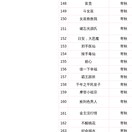
148
富贵
寄秋
149
斗女巫
寄秋
150
女巫救救我
寄秋
健忘光源氏
寄秋
151
152
日安，大恶魔
寄秋
153
邪手医仙
寄秋
154
辣手毒仙
寄秋
155
赔心
寄秋
156
借一下幸福
寄秋
157
霸王跟班
寄秋
158
千年之平民皇子
寄秋
159
摩登小祖宗
寄秋
160
捡到色男人
寄秋
金主没行情
寄秋
161
162
不醒桃花
寄秋
163
好命祸水
寄秋