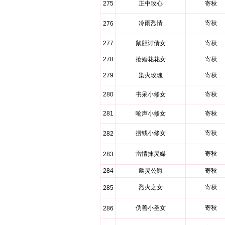
275
正中玫心
寄秋
冷雨烈情
寄秋
276
277
鼠胆讨债女
寄秋
278
抢婚花花女
寄秋
279
染火玫瑰
寄秋
280
书呆小修女
寄秋
281
呛声小修女
寄秋
捞钱小修女
寄秋
282
雷情抹灵媒
寄秋
283
284
幽灵公爵
寄秋
烈火之女
寄秋
285
伪善小圣女
寄秋
286