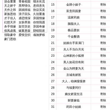
误会重重
青春校园
细水长流
15
金牌小娘子
寄秋
天之娇子
黑帮情仇
患得患失
天作之和
因祸得福
协议买卖
16
富贵田园妻
寄秋
家族恩怨
浪子回头
久别重逢
17
温家药娘
寄秋
才子佳人
虐恋情深
异国情缘
幻想天开
女扮男装
你情我愿
18
胭脂夫人
寄秋
杀手情缘
架空历史
异国奇缘
19
极品妻奴
寄秋
假凤虚凰
破案悬疑
阴错阳差
强取豪夺
爱恨交织
魂驰梦移
20
千金酿酒
寄秋
豪门恩怨
21
姑娘出手富满门
寄秋
22
夫人不当白月光
寄秋
23
山神家的小狐狸
寄秋
24
美人如花但有刺
寄秋
25
金山为聘妻为天
寄秋
26
京城有娇医
寄秋
27
大人，咱俩慢慢撩
寄秋
28
与福妻同行
寄秋
29
嫡女娇宠生活
寄秋
30
财妻嫁临
寄秋
31
药田小姑娘
寄秋