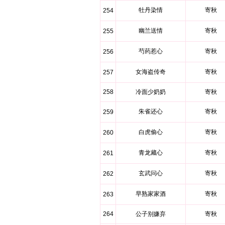
牡丹染情
寄秋
254
幽兰送情
寄秋
255
芍药惹心
寄秋
256
女海盗传奇
寄秋
257
258
冷面少奶奶
寄秋
朱雀还心
寄秋
259
白虎偷心
寄秋
260
青龙藏心
寄秋
261
玄武问心
寄秋
262
早熟家家酒
寄秋
263
264
公子别嫌弃
寄秋