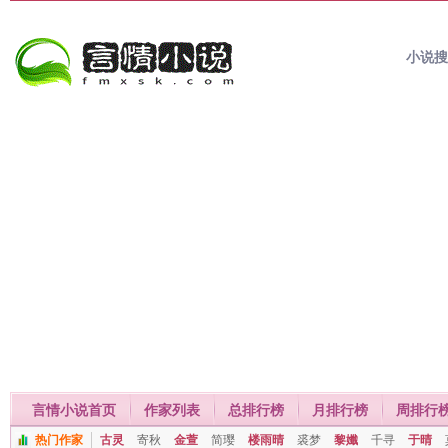
小说
言情小说首页
作家列表
总排行榜
月排行榜
周排行
热门作家
古灵
寄秋
金萱
简璎
楼雨晴
裘梦
黎孅
千寻
于晴