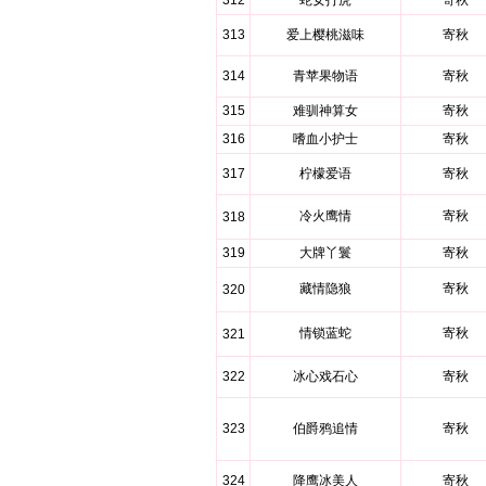
312
蛇女打虎
寄秋
313
爱上樱桃滋味
寄秋
314
青苹果物语
寄秋
315
难驯神算女
寄秋
316
嗜血小护士
寄秋
317
柠檬爱语
寄秋
冷火鹰情
寄秋
318
319
大牌丫鬟
寄秋
藏情隐狼
寄秋
320
情锁蓝蛇
寄秋
321
322
冰心戏石心
寄秋
323
伯爵鸦追情
寄秋
324
降鹰冰美人
寄秋