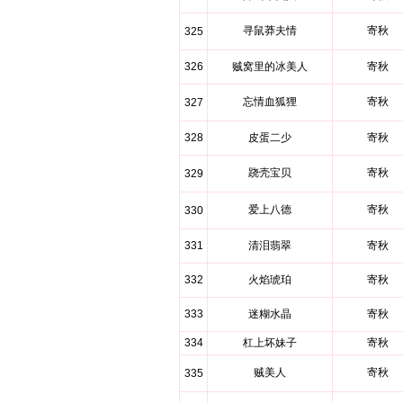
寻鼠莽夫情
寄秋
325
326
贼窝里的冰美人
寄秋
忘情血狐狸
寄秋
327
328
皮蛋二少
寄秋
跷壳宝贝
寄秋
329
爱上八德
寄秋
330
331
清泪翡翠
寄秋
332
火焰琥珀
寄秋
333
迷糊水晶
寄秋
334
杠上坏妹子
寄秋
贼美人
寄秋
335