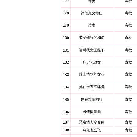
寻妻
寄秋
177
178
讨债鬼欠靠山
寄秋
抢妻
寄秋
179
带发修行的和尚
寄秋
180
请叫我女王陛下
寄秋
181
182
吃定乞愿女
寄秋
赖上植物的女孩
寄秋
183
她在半夜不睡觉
寄秋
184
住在坟墓的猫
寄秋
185
迷情圆舞曲
寄秋
186
187
恶魔情人变奏曲
寄秋
188
乌龟也会飞
寄秋