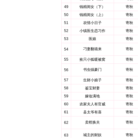
49
钱精闺女（下）
寄秋
50
钱精闺女（上）
寄秋
51
农情小日子
寄秋
52
小镇医生恋习作
寄秋
53
医娘
寄秋
刁妻翻墙来
寄秋
54
55
捡只小狐暖被窝
寄秋
书虫镇豪门
寄秋
56
57
生财小娘子
寄秋
58
鉴宝财妻
寄秋
59
嫁妆满地
寄秋
60
农家夫人有官威
寄秋
61
县太爷有喜
寄秋
卖棺换夫
寄秋
62
城主的财奴
寄秋
63