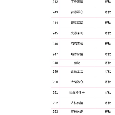
丁香追情
寄秋
242
荷漾琴心
寄秋
243
茶意绵绵
寄秋
244
火漾茉莉
寄秋
245
恋恋青梅
寄秋
246
瑞香郁情
寄秋
247
248
猜谜
寄秋
蔷薇之爱
寄秋
249
冷菊冰心
寄秋
250
情缠神仙手
寄秋
251
丹桂传情
寄秋
252
253
穿梭的爱
寄秋