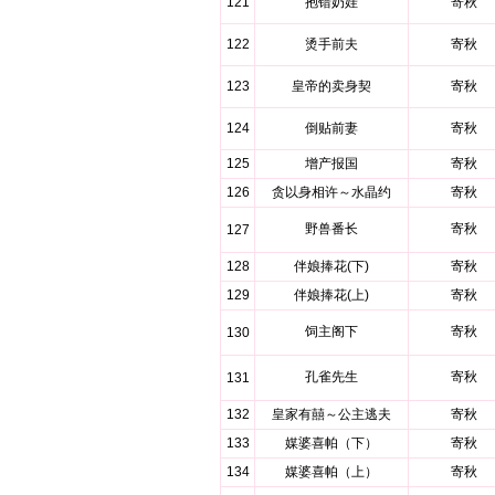
121
抱错奶娃
寄秋
122
烫手前夫
寄秋
123
皇帝的卖身契
寄秋
124
倒贴前妻
寄秋
125
增产报国
寄秋
126
贪以身相许～水晶约
寄秋
野兽番长
寄秋
127
128
伴娘捧花(下)
寄秋
129
伴娘捧花(上)
寄秋
饲主阁下
寄秋
130
孔雀先生
寄秋
131
132
皇家有囍～公主逃夫
寄秋
133
媒婆喜帕（下）
寄秋
134
媒婆喜帕（上）
寄秋