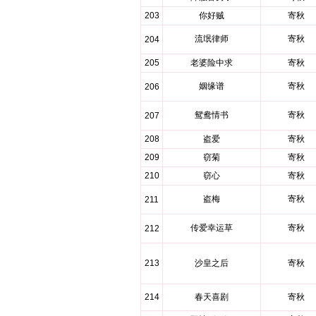
203
你好贼
寄秋
流氓律师
寄秋
204
205
老婆险中求
寄秋
姻缘谱
寄秋
206
鸳鸯情书
寄秋
207
208
盗爱
寄秋
209
窃菊
寄秋
210
窃心
寄秋
盗梅
寄秋
211
传爱幸运草
寄秋
212
213
沙皇之后
寄秋
214
春天喜剧
寄秋