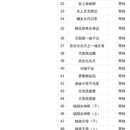
32
皇上有秘密
寄秋
33
夫人百无禁忌
寄秋
34
懒女古代日常
寄秋
桃花原来在身边
寄秋
35
36
天朝第一娘子汉
寄秋
37
庶女出头天之一城主母
寄秋
38
天敌枕边睡
寄秋
39
庶女出头天
寄秋
40
当铺千金
寄秋
41
养妻娇如花
寄秋
42
表妹今世不当妾
寄秋
43
出包灵媒妻
寄秋
44
大智若愚妻
寄秋
45
镇国女神医（下）
寄秋
46
镇国女神医（上）
寄秋
47
钱袋主母（下）
寄秋
48
钱袋主母（上）
寄秋