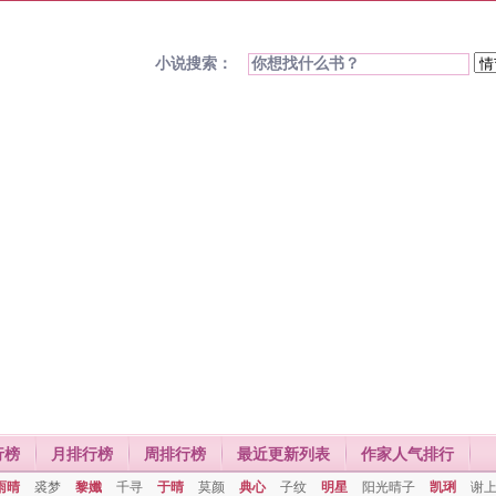
小说搜索：
行榜
月排行榜
周排行榜
最近更新列表
作家人气排行
雨晴
裘梦
黎孅
千寻
于晴
莫颜
典心
子纹
明星
阳光晴子
凯琍
谢