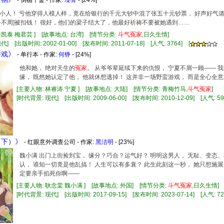
- 倒楣千金 - 作家:
瓅菁
- [24%]
小人！ 亏他穿得人模人样，竟在给银行的千元大钞中混了张五十元钞票， 好声好气
务不周]被扣钱！ 很好，他们的梁子结大了，他最好祈祷不要被她遇到……
余凯泰 梅君芸 ] [故事地点: 台湾] [情节分类:
斗气
冤家
,日久生情]
] [出版时间: 2002-01-00] [发布时间: 2011-07-18] [人气: 3764] [
游戏》
- 单行本 - 作家:
何铮
- [24%]
他和她， 绝对天生的
冤家
。 从爷爷辈延续下来的仇恨， 宁夏不屑一顾—— 
缘， 既然她认定了他， 他就休想逃掉！ 这并非一场野蛮游戏， 而是全心全
[主要人物: 林睿涛 宁夏 ] [故事地点: 大陆] [情节分类: 青梅竹马,
斗气
冤家
]
[时代背景: 现代] [出版时间: 2009-06-00] [发布时间: 2010-12-09] [人气: 59
（下）》
- 红眼意外调查公司 - 作家:
黑洁明
- [23%]
魏小满 出门上街捡到宝， 缘分？巧合？运气好？ 明明这男人， 无耻、变态
认， 谁知一切竟是他乱搞！ 人生可以有多衰？ 此生此刻这一秒， 她只想施
定要亲手掐死你啊——
[主要人物: 耿念棠 魏小满 ] [故事地点: 外国] [情节分类:
斗气
冤家
,日久生情
[时代背景: 现代] [出版时间: 2017-09-15] [发布时间: 2023-07-14] [人气: 72