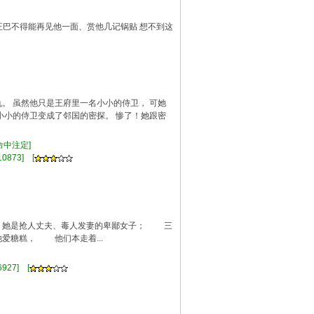
 她正巴不得能再见他一面、赏他几记锅贴 想不到这
。 虽然他只是王府里一名小小的侍卫， 可她
小小的侍卫变成了邻国的密探。 惨了！她跟密
,命中注定]
0873] [
 她是抢人丈夫、毒人发妻的卑鄙女子； 三
糖糕， 他们本走着...
情]
927] [