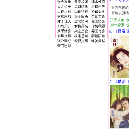
误会重重
青春校园
细水长流
天之娇子
黑帮情仇
患得患失
趾高气扬的
天作之和
因祸得福
协议买卖
害她以[服
家族恩怨
浪子回头
久别重逢
[主要人物: 
才子佳人
虐恋情深
异国情缘
[时代背景: 现代
幻想天开
女扮男装
你情我愿
6. 《野蛮
杀手情缘
架空历史
异国奇缘
假凤虚凰
破案悬疑
阴错阳差
强取豪夺
爱恨交织
魂驰梦移
豪门恩怨
7. 《猎爱