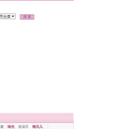
上薰
绿光
凌淑芬
梅贝儿