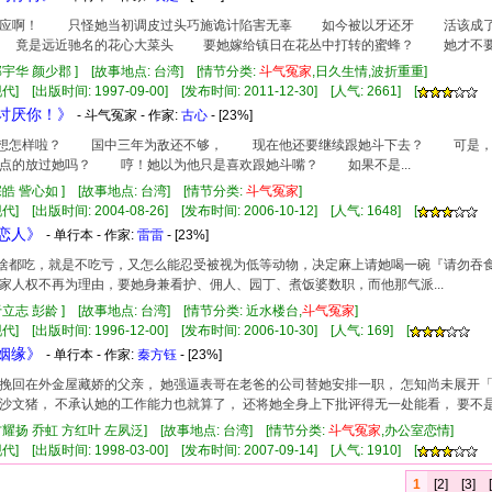
啊！ 只怪她当初调皮过头巧施诡计陷害无辜 如今被以牙还牙 活该成了
竟是远近驰名的花心大菜头 要她嫁给镇日在花丛中打转的蜜蜂？ 她才不要自毁清
邵宇华 颜少郡 ] [故事地点: 台湾] [情节分类:
斗气
冤家
,日久生情,波折重重]
] [出版时间: 1997-09-00] [发布时间: 2011-12-30] [人气: 2661] [
是讨厌你！》
- 斗气冤家 - 作家:
古心
- [23%]
他是想怎样啦？ 国中三年为敌还不够， 现在他还要继续跟她斗下去？ 可是
点的放过她吗？ 哼！她以为他只是喜欢跟她斗嘴？ 如果不是...
宗皓 訾心如 ] [故事地点: 台湾] [情节分类:
斗气
冤家
]
] [出版时间: 2004-08-26] [发布时间: 2006-10-12] [人气: 1648] [
运恋人》
- 单行本 - 作家:
雷雷
- [23%]
个人啥都吃，就是不吃亏，又怎么能忍受被视为低等动物，决定麻上请她喝一碗『请勿
家人权不再为理由，要她身兼看护、佣人、园丁、煮饭婆数职，而他那气派...
于立志 彭龄 ] [故事地点: 台湾] [情节分类: 近水楼台,
斗气
冤家
]
] [出版时间: 1996-12-00] [发布时间: 2006-10-30] [人气: 169] [
妙姻缘》
- 单行本 - 作家:
秦方钰
- [23%]
挽回在外金屋藏娇的父亲， 她强逼表哥在老爸的公司替她安排一职， 怎知尚未展开
沙文猪， 不承认她的工作能力也就算了， 还将她全身上下批评得无一处能看， 要不
方耀扬 乔虹 方红叶 左夙泛] [故事地点: 台湾] [情节分类:
斗气
冤家
,办公室恋情]
] [出版时间: 1998-03-00] [发布时间: 2007-09-14] [人气: 1910] [
1
[2]
[3]