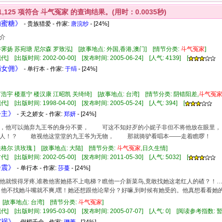
1,125
项符合
斗气冤家
的查询结果。(用时：0.0035秒)
的蜜糖》
- 贵族猎爱 - 作家:
唐浣纱
- [24%]
介
乔霁扬 苏宛瑭 尼尔森 罗致泓] [故事地点: 外国,香港,澳门] [情节分类:
斗气
冤家
]
] [出版时间: 2002-00-00] [发布时间: 2005-06-24] [人气: 4139] [
俏女佣》
- 单行本 - 作家:
于绢
- [24%]
何浩宇 楼薏宁 楼汉康 江昭凯 关绮绮] [故事地点: 台湾] [情节分类: 阴错阳差,
斗气
冤
] [出版时间: 1998-04-00] [发布时间: 2005-05-24] [人气: 394] [
公主》
- 天之娇女 - 作家:
郑妍
- [24%]
他可以抛弃九王爷的身分不要， 可这不知好歹的小妮子非但不将他放在眼里
男人！？ 敢视他这堂堂的九王爷为无物， 那就骑驴看唱本——走着瞧啰！
铁格尔 洪玫瑰 ] [故事地点: 大陆] [情节分类:
斗气
冤家
,日久生情]
] [出版时间: 2002-05-00] [发布时间: 2011-05-30] [人气: 5032] [
余震》
- 单行本 - 作家:
莎蔓
- [24%]
恨得牙疼,谁教他害她搭不上电梯？瞧他一介新菜鸟,竟敢找她这老红人的碴？！…
不找她斗嘴就不爽,嘿！她还想跟他论辈分？好嘛,到时候有她受的。他真想看看她
] [故事地点: 台湾] [情节分类:
斗气
冤家
]
代] [出版时间: 1995-03-00] [发布时间: 2005-07-07] [人气: 0] [阅读参考指数: 
灾祸》