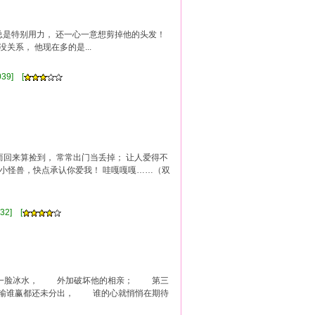
时总是特别用力， 还一心一意想剪掉他的头发！
关系， 他现在多的是...
]
39] [
而回来算捡到， 常常出门当丢掉； 让人爱得不
 小怪兽，快点承认你爱我！ 哇嘎嘎嘎……（双
]
32] [
脸冰水， 外加破坏他的相亲； 第三
谁赢都还未分出， 谁的心就悄悄在期待