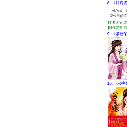
8. 《销魂
...他的
家伙居然笨
[主要人物: 
[时代背景: 现代
9. 《紫珊
10. 《公