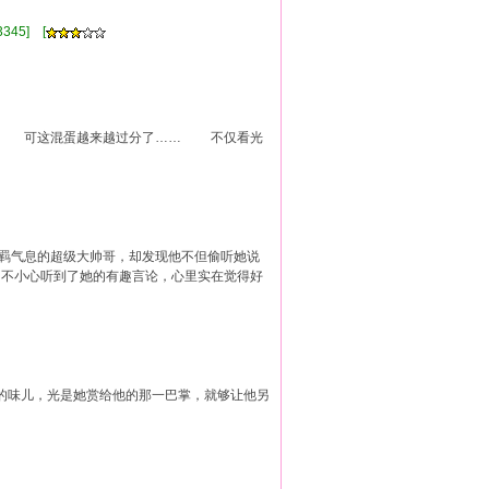
情]
345] [
应他 可这混蛋越来越过分了…… 不仅看光
不羁气息的超级大帅哥，却发现他不但偷听她说
，不小心听到了她的有趣言论，心里实在觉得好
他的味儿，光是她赏给他的那一巴掌，就够让他另