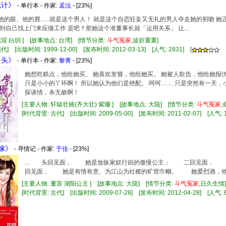
诡计》
- 单行本 - 作家:
孟沅
- [23%]
眉、他的眼、他的唇......就是这个男人！ 就是这个自恋狂妄又无礼的男人夺走她的初吻
到自己找上门来应徵工作 是吧？那她这个准董事长就「运用关系」 让...
花瑆 白玥 ] [故事地点: 台湾] [情节分类:
斗气
冤家
,波折重重]
] [出版时间: 1999-12-00] [发布时间: 2012-03-13] [人气: 2831] [
丫头》
- 单行本 - 作家:
黎菁
- [23%]
她想吃糕点，他给她买。 她喜欢发簪，他给她买。 她被人欺负，他给她报仇
只是小小的丫环啊！ 所以她认为他们是绝配。 呵呵…… 只是突然有一天，
探谈情，杀无赦啊！
[主要人物: 轩辕壮骑(齐大壮) 紫珊 ] [故事地点: 大陆] [情节分类:
斗气
冤家
[时代背景: 古代] [出版时间: 2009-05-00] [发布时间: 2011-02-07] [人气: 1
主嫁》
- 寻情记 - 作家:
于佳
- [23%]
... 头回见面， 她是放纵家奴行凶的傲慢公主； 二回见面，
回见面， 她是有情有意、为江山为社稷的旷世巾帼。 她爱烈酒，他爱
[主要人物: 董宣 湖阳公主 ] [故事地点: 大陆] [情节分类:
斗气
冤家
,日久生
[时代背景: 古代] [出版时间: 2009-07-28] [发布时间: 2012-04-28] [人气: 6