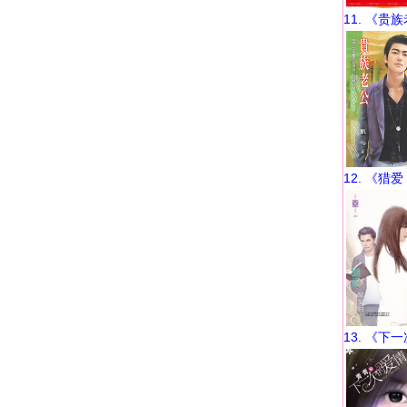
11. 《贵
12. 《猎
13. 《下