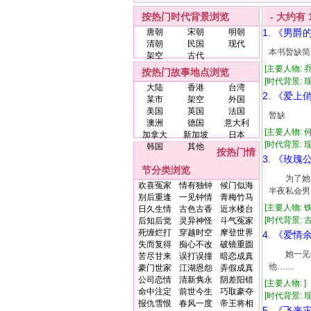
按热门时代背景浏览
- 大约有
唐朝
宋朝
明朝
1. 《男爵
清朝
民国
现代
本书暂缺简
架空
古代
[主要人物: 
按热门故事地点浏览
[时代背景: 现代
大陆
香港
台湾
2. 《爱上
某市
架空
外国
美国
英国
法国
暂缺
澳洲
德国
意大利
[主要人物: 
加拿大
新加坡
日本
[时代背景: 现代
韩国
其他
按热门情
3. 《玫瑰
节分类浏览
为了她，
欢喜冤家
情有独钟
候门似海
半夜私会
别后重逢
一见钟情
青梅竹马
[主要人物: 
日久生情
古色古香
近水楼台
[时代背景: 古代
后知后觉
灵异神怪
斗气冤家
死缠烂打
穿越时空
摩登世界
4. 《爱情
失而复得
痴心不改
破镜重圆
她一见他就
苦尽甘来
误打误撞
暗恋成真
他…… 他
豪门世家
江湖恩怨
弄假成真
公司恋情
清新隽永
阴差阳错
[主要人物: 
命中注定
前世今生
巧取豪夺
[时代背景: 现
报仇雪恨
春风一度
帝王将相
5. 《飞来