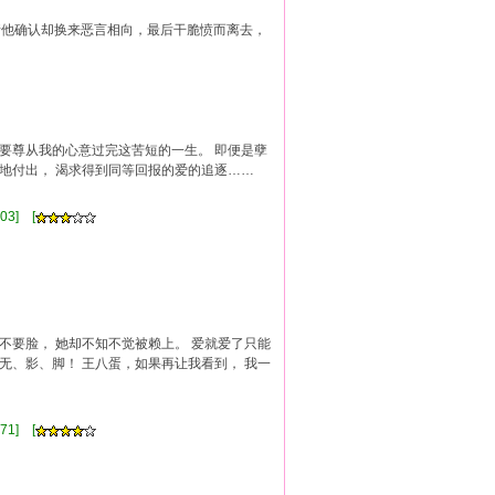
请他确认却换来恶言相向，最后干脆愤而离去，
我要尊从我的心意过完这苦短的一生。 即便是孽
意地付出， 渴求得到同等回报的爱的追逐……
03] [
、不要脸， 她却不知不觉被赖上。 爱就爱了只能
展无、影、脚！ 王八蛋，如果再让我看到， 我一
]
71] [