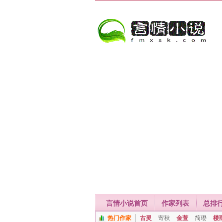
言情小说首页
作家列表
总排
热门作家
古灵
寄秋
金萱
简璎
楼