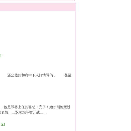
家
]
， 还公然的和府中下人打情骂俏， 甚至
…他是即将上任的骆总！完了！她才刚炮轰过
的表情……双响炮斗智开战……
暂无]