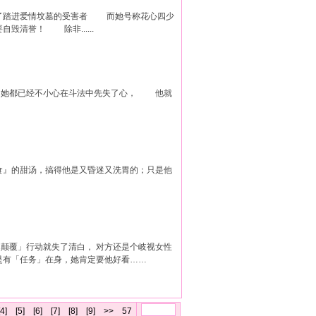
踏进爱情坟墓的受害者 而她号称花心四少
誉！ 除非......
，她都已经不小心在斗法中先失了心， 他就
吞食』的甜汤，搞得他是又昏迷又洗胃的；只是他
「颠覆」行动就失了清白， 对方还是个岐视女性
是有「任务」在身，她肯定要他好看……
[4]
[5]
[6]
[7]
[8]
[9]
>>
57