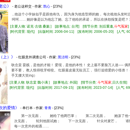
族老公》
- 老公这样交 - 作家:
凯心
- [23%]
...他这个小学妹似乎是跟他有仇， 因为身为他造型师的她， 每次梳他头发
呵呵…… 她好像是以为他忘了她、忘了他给的承诺， 所以在挟怨报复是吧？ 没
[主要人物: 诺克·古德 桑旎 ] [故事地点: 台湾] [情节分类: 别后重逢,
斗气
冤家
[时代背景: 现代] [出版时间: 2006-04-11] [发布时间: 2006-05-20] [人气: 60
爱（上）》
- 红眼意外调查公司 - 作家:
黑洁明
- [23%]
耿念棠 耍贱，是他的才能！ 爱现，是他的本性！ 史上最不要脸万人迷── 偶
要不要， 教人恨得咬牙啃咬。 红眼最皮最无耻员工， 强行追猎爱的小怪兽！
手叉腰大笑ing）
[主要人物: 耿念棠 魏小满 ] [故事地点: 外国] [情节分类:
斗气
冤家
,日久生情
[时代背景: 现代] [出版时间: 2017-09-15] [发布时间: 2023-07-14] [人气: 69
一次的爱情》
- 单行本 - 作家:
青青
- [23%]
第一次见面， 她给了他两巴掌； 第二次见面， 她泼了他一
次见面， 轮到他面试她； 下一次见面， 针尖对麦芒， 谁输
每一次意外的相遇……