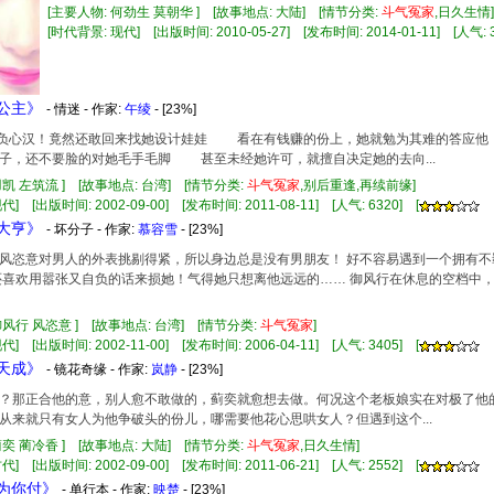
[主要人物: 何劲生 莫朝华 ] [故事地点: 大陆] [情节分类:
斗气
冤家
,日久生
[时代背景: 现代] [出版时间: 2010-05-27] [发布时间: 2014-01-11] [人气: 3
块公主》
- 情迷 - 作家:
午绫
- [23%]
这个负心汉！竟然还敢回来找她设计娃娃 看在有钱赚的份上，她就勉为其难的答
子，还不要脸的对她毛手毛脚 甚至未经她许可，就擅自决定她的去向...
羽凯 左筑流 ] [故事地点: 台湾] [情节分类:
斗气
冤家
,别后重逢,再续前缘]
] [出版时间: 2002-09-00] [发布时间: 2011-08-11] [人气: 6320] [
情大亨》
- 坏分子 - 作家:
慕容雪
- [23%]
风恣意对男人的外表挑剔得紧，所以身边总是没有男朋友！ 好不容易遇到一个拥有
还喜欢用嚣张又自负的话来损她！气得她只想离他远远的…… 御风行在休息的空档中
御风行 风恣意 ] [故事地点: 台湾] [情节分类:
斗气
冤家
]
] [出版时间: 2002-11-00] [发布时间: 2006-04-11] [人气: 3405] [
偶天成》
- 镜花奇缘 - 作家:
岚静
- [23%]
栈闹鬼？那正合他的意，别人愈不敢做的，蓟奕就愈想去做。何况这个老板娘实在对极了
从来就只有女人为他争破头的份儿，哪需要他花心思哄女人？但遇到这个...
蓟奕 蔺冷香 ] [故事地点: 大陆] [情节分类:
斗气
冤家
,日久生情]
] [出版时间: 2002-09-00] [发布时间: 2011-06-21] [人气: 2552] [
情为你付》
- 单行本 - 作家:
映楚
- [23%]