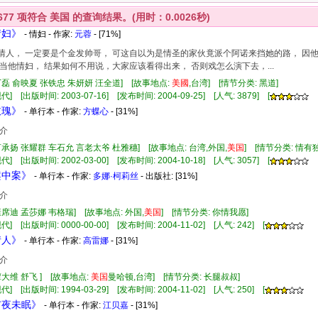
677
项符合
美国
的查询结果。(用时：0.0026秒)
情妇》
- 情妇 - 作家:
元蓉
- [71%]
初恋情人， 一定要是个金发帅哥， 可这自以为是情圣的家伙竟派个阿诺来挡她的路， 因
当他情妇， 结果如何不用说，大家应该看得出来， 否则戏怎么演下去，...
丁磊 俞映夏 张铁忠 朱妍妍 汪全道] [故事地点:
美國
,台湾] [情节分类: 黑道]
] [出版时间: 2003-07-16] [发布时间: 2004-09-25] [人气: 3879] [
玫瑰》
- 单行本 - 作家:
方蝶心
- [31%]
介
言承扬 张耀群 车石允 言老太爷 杜雅穗] [故事地点: 台湾,外国,
美国
] [情节分类: 情
] [出版时间: 2002-03-00] [发布时间: 2004-10-18] [人气: 3057] [
案中案》
- 单行本 - 作家:
多娜·柯莉丝
- 出版社:
[31%]
介
康席迪 孟莎娜 韦格瑞] [故事地点: 外国,
美国
] [情节分类: 你情我愿]
] [出版时间: 0000-00-00] [发布时间: 2004-11-02] [人气: 242] [
情人》
- 单行本 - 作家:
高雷娜
- [31%]
介
谭大维 舒飞 ] [故事地点:
美国
曼哈顿,台湾] [情节分类: 长腿叔叔]
] [出版时间: 1994-03-29] [发布时间: 2004-11-02] [人气: 250] [
市夜未眠》
- 单行本 - 作家:
江贝嘉
- [31%]