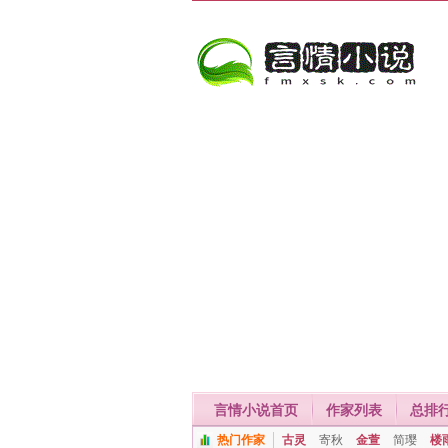
言情小说首页
作家列表
总排
热门作家
古灵
寄秋
金萱
简璎
楼