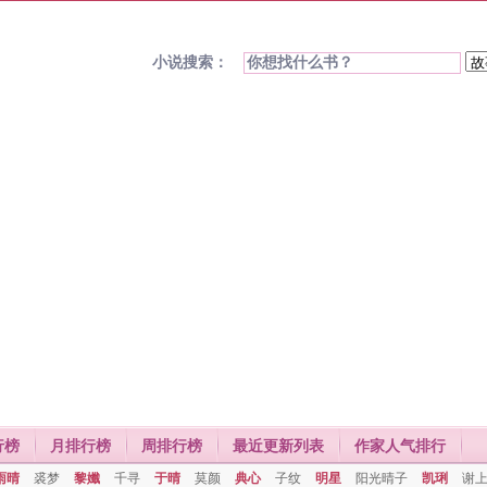
小说搜索：
行榜
月排行榜
周排行榜
最近更新列表
作家人气排行
雨晴
裘梦
黎孅
千寻
于晴
莫颜
典心
子纹
明星
阳光晴子
凯琍
谢