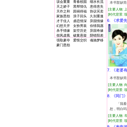
误会重重
青春校园
细水长流
本书暂缺简
天之娇子
黑帮情仇
患得患失
[主要人物:
天作之和
因祸得福
协议买卖
[时代背景: 现代
家族恩怨
浪子回头
久别重逢
6. 《求爱
才子佳人
虐恋情深
异国情缘
幻想天开
女扮男装
你情我愿
杀手情缘
架空历史
异国奇缘
假凤虚凰
破案悬疑
阴错阳差
强取豪夺
爱恨交织
魂驰梦移
豪门恩怨
7. 《老婆
本书暂缺简
[主要人物: 
[时代背景: 现代
8. 《同门
「我看你
恕，明白吗
[主要人物: 
[时代背景: 现代
9. 《来电