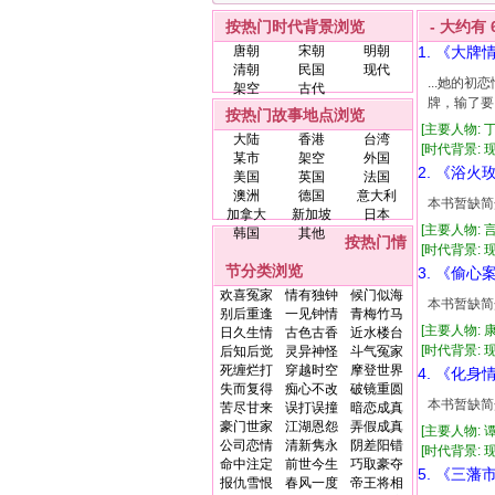
按热门时代背景浏览
- 大约有
唐朝
宋朝
明朝
1. 《大牌
清朝
民国
现代
...她的
架空
古代
牌，输了要
按热门故事地点浏览
[主要人物: 
大陆
香港
台湾
[时代背景: 现代
某市
架空
外国
2. 《浴火
美国
英国
法国
澳洲
德国
意大利
本书暂缺简
加拿大
新加坡
日本
[主要人物: 
韩国
其他
按热门情
[时代背景: 现代
节分类浏览
3. 《偷心
欢喜冤家
情有独钟
候门似海
本书暂缺简
别后重逢
一见钟情
青梅竹马
[主要人物: 
日久生情
古色古香
近水楼台
[时代背景: 现代
后知后觉
灵异神怪
斗气冤家
死缠烂打
穿越时空
摩登世界
4. 《化身
失而复得
痴心不改
破镜重圆
本书暂缺简
苦尽甘来
误打误撞
暗恋成真
豪门世家
江湖恩怨
弄假成真
[主要人物: 
公司恋情
清新隽永
阴差阳错
[时代背景: 现代
命中注定
前世今生
巧取豪夺
5. 《三藩
报仇雪恨
春风一度
帝王将相