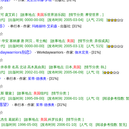
- - 作家:
克里丝蒂娜·罗根
- 出版社:
[31%]
介
麦可 庞艾莉 ] [故事地点:
美国
乐世界游乐园] [情节分类: 摩登世界，]
] [出版时间: 0000-00-00] [发布时间: 2005-03-04] [人气: 216] [
堂谷》
- 单行本 - 作家:
玛格丽特·艾莉森
- 出版社:
[31%]
介
唐·华安 塞林娜 唐·阿贝，哥士梅] [故事地点:
美国
] [情节分类: 弄假成真]
] [出版时间: 0000-00-00] [发布时间: 2005-03-13] [人气: 515] [
kdaywarriors别恋》
- Workdaywarriors - 作家:
御木宏美
- [31%]
介
今井恭章 名高 北诘 高木真由美] [故事地点: 日本,
美国
] [情节分类: BL]
] [出版时间: 2002-01-00] [发布时间: 2005-06-09] [人气: 0] [
》
- 单行本 - 作家:
茱蒂·德佛奥
- [31%]
介
里斯 珊黛 ] [故事地点:
美国
纽约] [情节分类: ]
代] [出版时间: 1995-09-00] [发布时间: 2006-01-10] [人气: 0] [阅读参考指数: 
个愿望》
- 单行本 - 作家:
茱蒂·德佛奥
- [31%]
介
莫杰生 葛妮莉 ] [故事地点:
美国
,科罗拉多] [情节分类: ]
 [出版时间: 1996-05-00] [发布时间: 2006-01-10] [人气: 0] [阅读参考指数: 暂无]