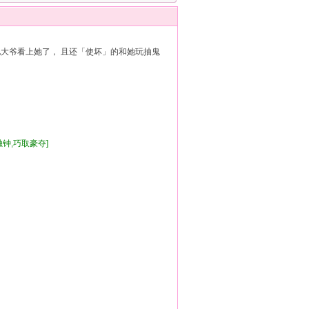
他大爷看上她了， 且还「使坏」的和她玩抽鬼
有独钟,巧取豪夺]