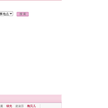
上薰
绿光
凌淑芬
梅贝儿