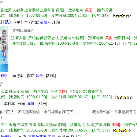
介
 上官傲天 沈靓亭 上官傲蝶 上傲擎官 肯尼] [故事地点:
美国
] [情节分类: ]
] [出版时间: 1997-09-00] [发布时间: 2004-11-02] [人气: 247] [
先排队》
- 单行本 - 作家:
蓝靖
- [31%]
本书暂缺简介
[主要人物: 严柏皓 阙苡萱 杰夫 艾郁洁 钟愉菁] [故事地点:
美国
,台湾,日本] 
[时代背景: 现代] [出版时间: 2004-10-04] [发布时间: 2004-11-18] [人气: 89
有难》
- 单行本 - 作家:
妹子
- [31%]
介
向乙威 钟应伶 石毓] [故事地点: 台湾,
美国
] [情节分类: 破镜重圆]
] [出版时间: 1998-01-00] [发布时间: 2005-02-18] [人气: 2388] [
》
- 单行本 - 作家:
亦舒
- [31%]
们三人，不同族裔血统，今日却聚在我门下。」 「我最痛恨的一件事是残害同
？」
岑宝生 金瓶 王其苓 玉露 秦聪 沈镜华 岑园] [故事地点: 法国,英国,泰国,
美国
] [情节分
] [出版时间: 2001-12-00] [发布时间: 2005-02-19] [人气: 259] [
游乐园》