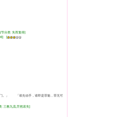
[情节分类: 失而复得]
8] [
门。」 「谁先动手，谁即是罪魁，罪无可
类: 三教九流,茫然若失]