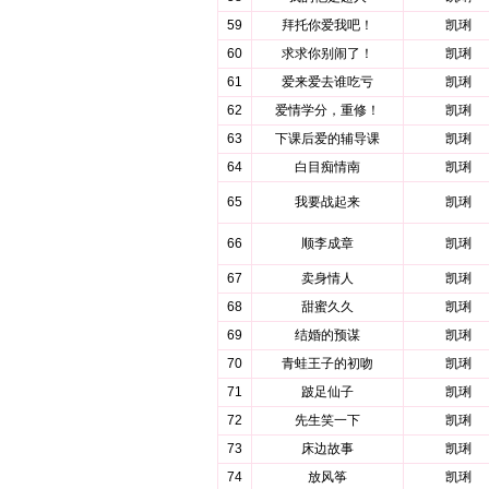
59
拜托你爱我吧！
凯琍
60
求求你别闹了！
凯琍
61
爱来爱去谁吃亏
凯琍
62
爱情学分，重修！
凯琍
63
下课后爱的辅导课
凯琍
64
白目痴情南
凯琍
65
我要战起来
凯琍
66
顺李成章
凯琍
67
卖身情人
凯琍
68
甜蜜久久
凯琍
69
结婚的预谋
凯琍
70
青蛙王子的初吻
凯琍
71
跛足仙子
凯琍
72
先生笑一下
凯琍
73
床边故事
凯琍
74
放风筝
凯琍