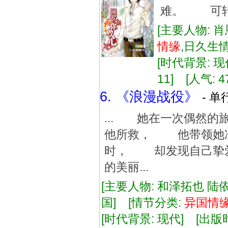
难。 可转
[主要人物: 肖
情缘
,日久生
[时代背景: 现代
11] [人气: 4
6. 《浪漫战役》
- 单
... 她在一次偶然
他所救， 他带领她
时， 却发现自己挚
的美丽...
[主要人物: 和泽拓也 陆
国] [情节分类:
异国
情
[时代背景: 现代] [出版时间: