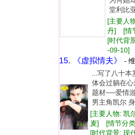
为何她
堂利比亚
[主要人物
丹] [情
[时代背景:
-09-10]
15. 《虚拟情夫》
- 
...写了八
体会过躺在心
题材──爱情
男主角凯尔 身
[主要人物: 凯
麦] [情节分类
[时代背景: 现代]