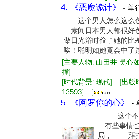
4. 《恶魔诡计》
- 单
这个男人怎么这么色
素闻日本男人都很好
做日光浴时偷了她的
唉！聪明如她竟会中了
[主要人物: 山田井 吴心如
撞]
[时代背景: 现代] [出版时间:
13593] [
5. 《网罗你的心》
-
... 这
有些事情也
局， 拜托