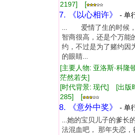
2197] [
7. 《以心相许》
- 单
... 爱情了生的时
智商很高，还是个万能
约，不过是为了赌约因
的眼睛...
[主要人物: 亚洛斯·科隆顿
茫然若失]
[时代背景: 现代] [出版时间:
285] [
8. 《意外中奖》
- 单
...她的宝贝儿子的爹
法混血吧， 那年失恋，