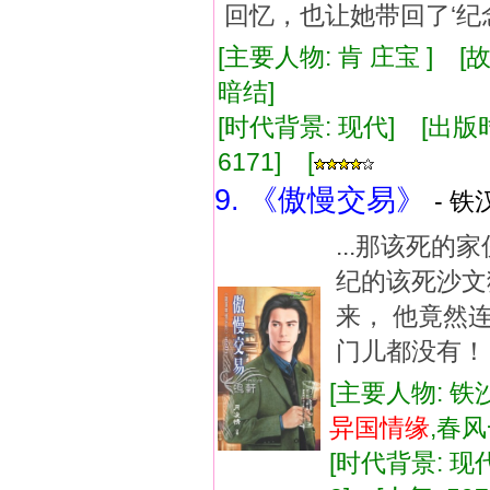
回忆，也让她带回了‘纪念
[主要人物: 肯 庄宝 ] 
暗结]
[时代背景: 现代] [出版时间:
6171] [
9. 《傲慢交易》
- 铁
...那该死
纪的该死沙文
来， 他竟然
门儿都没有！ 
[主要人物: 铁
异国
情缘
,春
[时代背景: 现代]