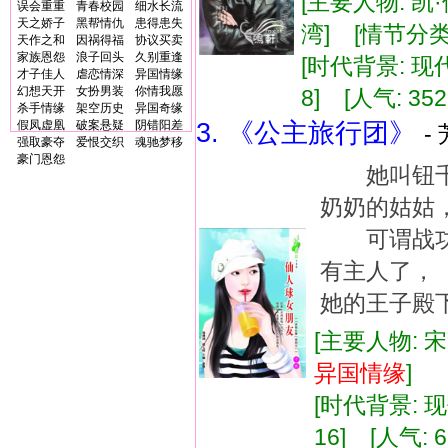
[主要人物: 凯
误会重重
青春校园
细水长流
天之娇子
黑帮情仇
患得患失
湾] [情节分类
天作之和
因祸得福
协议买卖
家族恩怨
浪子回头
久别重逢
[时代背景: 现代]
才子佳人
虐恋情深
异国情缘
幻想天开
女扮男装
你情我愿
8] [人气: 352
杀手情缘
架空历史
异国奇缘
假凤虚凰
破案悬疑
阴错阳差
3. 《公主旅行团》
-
强取豪夺
爱恨交织
魂驰梦移
豪门恩怨
她叫钮千
奶奶的姑姑
可谓战功
有主人了，
她的王子殿
[主要人物: 
异国
情缘
]
[时代背景: 现代
16] [人气: 6