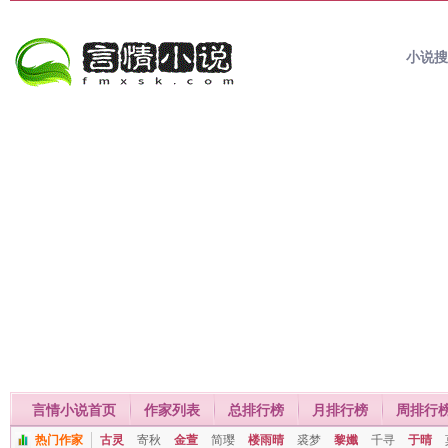
小说
言情小说首页
作家列表
总排行榜
月排行榜
周排行
热门作家
古灵
寄秋
金萱
简璎
楼雨晴
裘梦
黎孅
千寻
于晴