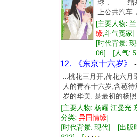
球， 结
上公共汽车
[主要人物: 
缘
,斗气冤家
[时代背景: 现代
06] [人气: 5
12. 《东京十六岁》
...桃花三月开,荷花六
人的青春十六岁;含苞待放
岁的华美. 是最初的杨照
[主要人物: 杨耀 江曼光 
分类:
异国
情缘
]
[时代背景: 现代] [出版时间: