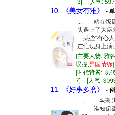
3] [人气: 597
10. 《美女有难》
- 
... 站在
头遇上了大
某些“有心人
连忙现身上演
[主要人物: 雅各
误撞,
异国
情缘
[时代背景: 现代]
7] [人气: 309
11. 《好事多磨》
- 
... 本
谁知倒霉