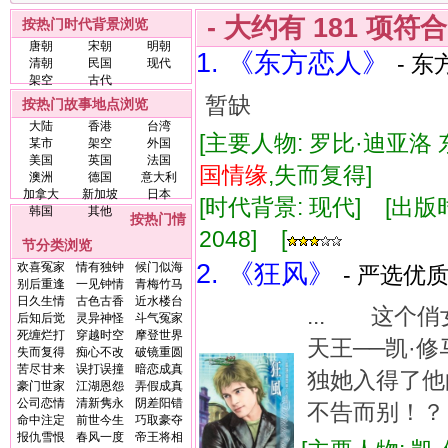
- 大约有
181
项符
按热门时代背景浏览
唐朝
宋朝
明朝
1. 《东方恋人》
- 东
清朝
民国
现代
架空
古代
暂缺
按热门故事地点浏览
大陆
香港
台湾
[主要人物: 罗比·迪亚洛 
某市
架空
外国
美国
英国
法国
国
情缘
,失而复得]
澳洲
德国
意大利
加拿大
新加坡
日本
[时代背景: 现代] [出版时间:
韩国
其他
按热门情
2048] [
节分类浏览
2. 《狂风》
欢喜冤家
情有独钟
候门似海
- 严选优质
别后重逢
一见钟情
青梅竹马
日久生情
古色古香
近水楼台
... 这个
后知后觉
灵异神怪
斗气冤家
死缠烂打
穿越时空
摩登世界
天王──凯
失而复得
痴心不改
破镜重圆
苦尽甘来
误打误撞
暗恋成真
独她入得了
豪门世家
江湖恩怨
弄假成真
公司恋情
清新隽永
阴差阳错
不告而别！？
命中注定
前世今生
巧取豪夺
报仇雪恨
春风一度
帝王将相