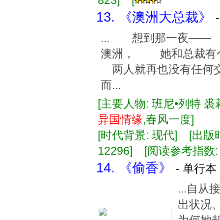
823] [
13. 《澳洲大总裁》
... 想到那一夜—
澳洲， 她和总裁有
两人就再也没有任何
而...
[主要人物: 班尼•列特 裘
异国
情缘
,春风一度]
[时代背景: 现代] [出版时间:
12296] [阅读参考指数:
14. 《偷香》
- 单行本 
...自
出状况