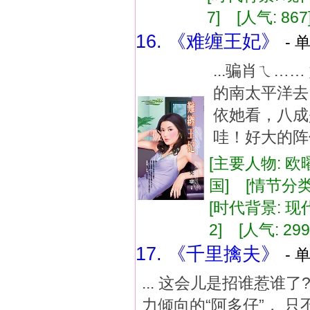
7] [人气: 867
16. 《难缠王妃》
- 
...骗肖ㄟ
的南太平洋去
依她看，八成
哇！好大的阵仗
[主要人物: 欧
国] [情节分类
[时代背景: 现代]
2] [人气: 299
17. 《千里擒夫》
- 
... 这会儿是招谁惹谁
力倾向的“阿多仔”， 