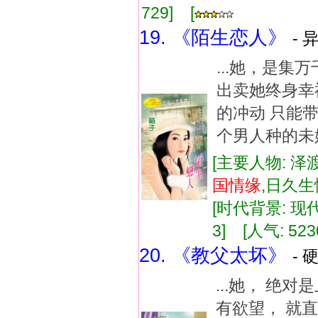
729] [
19. 《陌生恋人》
- 
...她，是
出卖她终身幸
的冲动 只能
个男人种的未婚
[主要人物: 泽
国
情缘
,日久
[时代背景: 现代]
3] [人气: 523
20. 《教父太坏》
- 
...她， 绝
有欲望， 就