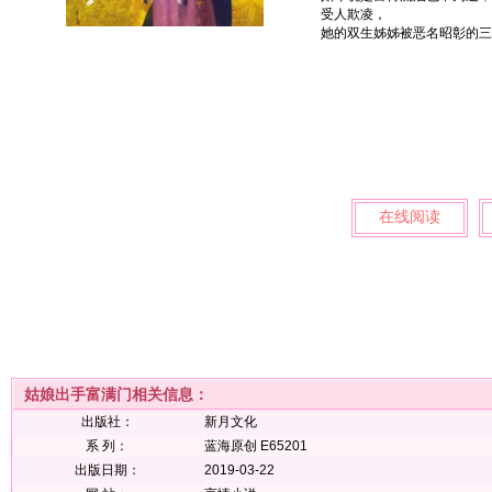
受人欺凌，
她的双生姊姊被恶名昭彰的三
在线阅读
姑娘出手富满门相关信息：
出版社：
新月文化
系 列：
蓝海原创 E65201
出版日期：
2019-03-22