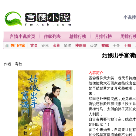
小说
言情小说首页
作家列表
总排行榜
月排行榜
周排行
热门作家
古灵
寄秋
金萱
简璎
楼雨晴
裘梦
黎孅
千寻
于晴
姑娘出手富满
作者：
寄秋
内容简介：
孟淼淼仰天大笑，老天爷待她
随便捡块大石回家都能挖出金
她再鼓励秀才爹开私塾教书，
来，
然而意外来得突然，她竟蹦出
听说还被欺压得很惨？没关系
青梅竹马、太傅的孙子莫长欢
人利用，
自告奋勇要与她订亲，她这才
她叼回窝了！
多了个未婚夫，自是要让他有
如今说是富得流油也不为过，