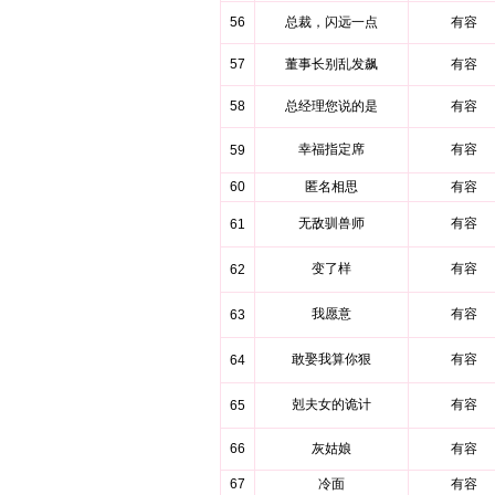
56
总裁，闪远一点
有容
57
董事长别乱发飙
有容
58
总经理您说的是
有容
幸福指定席
有容
59
60
匿名相思
有容
无敌驯兽师
有容
61
变了样
有容
62
我愿意
有容
63
敢娶我算你狠
有容
64
剋夫女的诡计
有容
65
66
灰姑娘
有容
67
冷面
有容