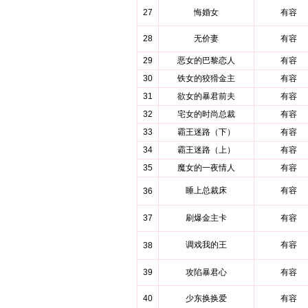
27
悔婚女
有容
28
无价妻
有容
29
恶女的巴黎恋人
有容
30
铁女的狡猾金主
有容
31
欲女的暴君前夫
有容
32
宅女的时尚总裁
有容
33
霸王迷路（下）
有容
34
霸王迷路（上）
有容
35
魔女的一夜情人
有容
睡上总裁床
有容
36
37
刷爆金主卡
有容
调戏我的王
有容
38
39
攻陷暴君心
有容
40
少东换换爱
有容