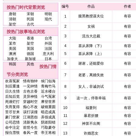
编号
作品
作者
按热门时代背景浏览
唐朝
宋朝
明朝
腹黑教授谋夫位
有容
1
清朝
民国
现代
架空
古代
2
女祸
有容
按热门故事地点浏览
3
流当大总裁
有容
大陆
香港
台湾
某市
架空
外国
4
喜从床降（下）
有容
美国
英国
法国
澳洲
德国
意大利
5
喜从床降（上）
有容
加拿大
新加坡
日本
6
谢谢，还能爱你
有容
韩国
其他
按热门情
节分类浏览
7
老婆，离婚失效
有容
欢喜冤家
情有独钟
候门似海
别后重逢
一见钟情
青梅竹马
8
女人，非诚勿试
有容
日久生情
古色古香
近水楼台
后知后觉
灵异神怪
斗气冤家
9
这一次，停靠幸福
有容
死缠烂打
穿越时空
摩登世界
失而复得
痴心不改
破镜重圆
10
福妻到
有容
苦尽甘来
误打误撞
暗恋成真
11
暴君折腰
有容
豪门世家
江湖恩怨
弄假成真
公司恋情
清新隽永
阴差阳错
12
神算不出阁
有容
命中注定
前世今生
巧取豪夺
报仇雪恨
春风一度
帝王将相
13
诈婚恶女
有容