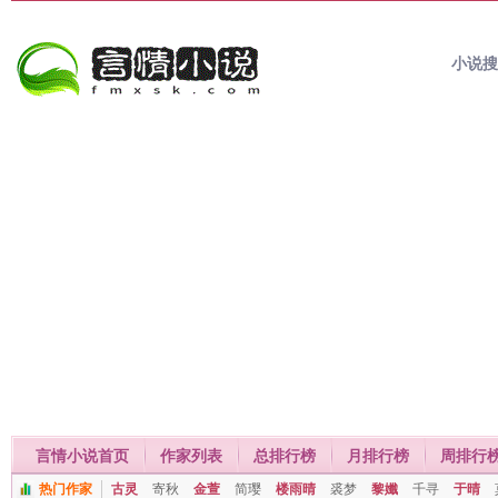
小说
言情小说首页
作家列表
总排行榜
月排行榜
周排行
热门作家
古灵
寄秋
金萱
简璎
楼雨晴
裘梦
黎孅
千寻
于晴