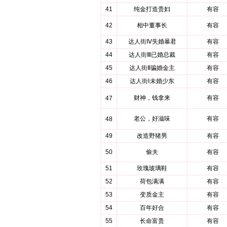
41
纯金打造贵妇
有容
42
相中董事长
有容
43
达人街Ⅳ失婚暴君
有容
44
达人街Ⅲ已婚总裁
有容
45
达人街Ⅱ骗婚金主
有容
46
达人街Ⅰ未婚少东
有容
财神，钱拿来
有容
47
老公，好滋味
有容
48
49
改造野猪男
有容
50
偷夫
有容
51
玫瑰玻璃鞋
有容
52
荷包满满
有容
53
变质金主
有容
54
百年好合
有容
55
长命富贵
有容