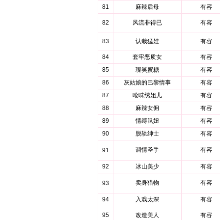
81
麻辣后母
有容
82
风流非得已
有容
83
认栽猛娃
有容
84
套牢恶质女
有容
85
璨笑蜜糖
有容
86
灰姑娘的巴黎情事
有容
87
呛味绣姐儿
有容
88
麻辣女佣
有容
89
情缚鼠妞
有容
90
脱轨绅士
有容
调情圣手
有容
91
92
冰山美少
有容
卖身猎物
有容
93
94
入戏太深
有容
95
改造美人
有容