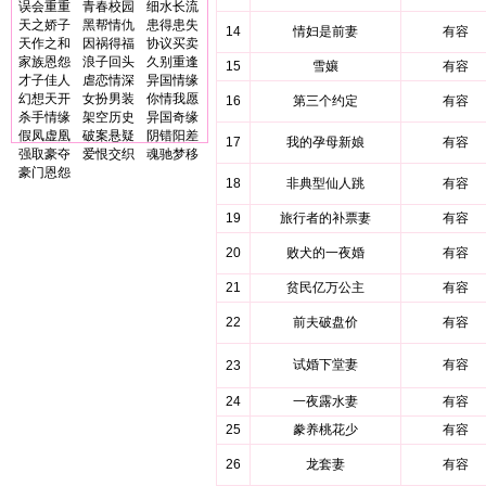
误会重重
青春校园
细水长流
天之娇子
黑帮情仇
患得患失
14
情妇是前妻
有容
天作之和
因祸得福
协议买卖
家族恩怨
浪子回头
久别重逢
15
雪孃
有容
才子佳人
虐恋情深
异国情缘
幻想天开
女扮男装
你情我愿
16
第三个约定
有容
杀手情缘
架空历史
异国奇缘
假凤虚凰
破案悬疑
阴错阳差
17
我的孕母新娘
有容
强取豪夺
爱恨交织
魂驰梦移
豪门恩怨
18
非典型仙人跳
有容
19
旅行者的补票妻
有容
20
败犬的一夜婚
有容
21
贫民亿万公主
有容
22
前夫破盘价
有容
试婚下堂妻
有容
23
24
一夜露水妻
有容
25
豢养桃花少
有容
26
龙套妻
有容