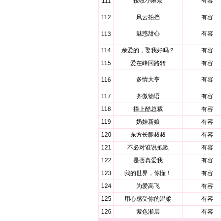
接收小麻烦
有容
111
112
风云拍挡
有容
魅惑甜心
有容
113
114
亲爱的，娶我好吗？
有容
115
爱在峰回路转
有容
多情大亨
有容
116
117
齐傲物语
有容
118
撞上酷总裁
有容
119
奶娃新娘
有容
120
东方长腿叔叔
有容
121
不必对谁说抱歉
有容
122
是否真爱我
有容
123
我的世界，你懂！
有容
124
为爱高飞
有容
125
用心感受你的温柔
有容
126
紫色渐层
有容