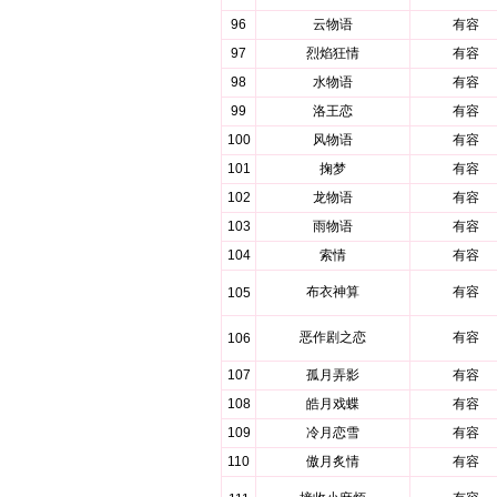
96
云物语
有容
97
烈焰狂情
有容
98
水物语
有容
99
洛王恋
有容
100
风物语
有容
101
掬梦
有容
102
龙物语
有容
103
雨物语
有容
104
索情
有容
布衣神算
有容
105
恶作剧之恋
有容
106
107
孤月弄影
有容
108
皓月戏蝶
有容
109
冷月恋雪
有容
110
傲月炙情
有容