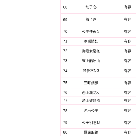
动了心
有容
68
着了迷
有容
69
70
公主变夜叉
有容
71
冷感情妇
有容
72
御赐女巡按
有容
73
缠上酷冰山
有容
导爱不NG
有容
74
75
三吓姻缘
有容
76
恋上花花女
有容
77
爱上娃娃脸
有容
乞丐公主
有容
78
79
公子别惹我
有容
80
愿赌服输
有容