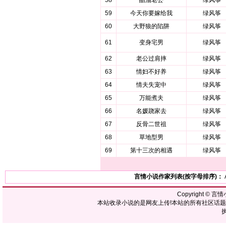
58
醋溜老公
绿风筝
59
今天你要嫁给我
绿风筝
60
大野狼的陷阱
绿风筝
61
变身宅男
绿风筝
62
老公过肩摔
绿风筝
63
情妇不好养
绿风筝
64
情夫失宠中
绿风筝
65
万能煮夫
绿风筝
66
名媛跷家去
绿风筝
67
反骨二世祖
绿风筝
68
草地型男
绿风筝
69
第十三次的相遇
绿风筝
言情小说作家列表(按字母排序)：
Copyright ©
言情
本站收录小说的是网友上传!本站的所有社区话
执