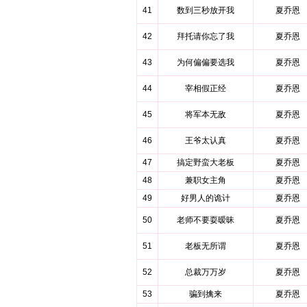
41
数到三秒放开我
夏乔恩
42
拜托请你忘了我
夏乔恩
43
为何偏偏要选我
夏乔恩
44
宰相假正经
夏乔恩
45
将军本无敌
夏乔恩
46
王爷太认真
夏乔恩
47
搞定野蛮大老板
夏乔恩
48
兼职女主角
夏乔恩
49
好男人的诡计
夏乔恩
50
老师不要耍暧昧
夏乔恩
51
老板无所谓
夏乔恩
52
总裁万万岁
夏乔恩
53
骗到擒来
夏乔恩