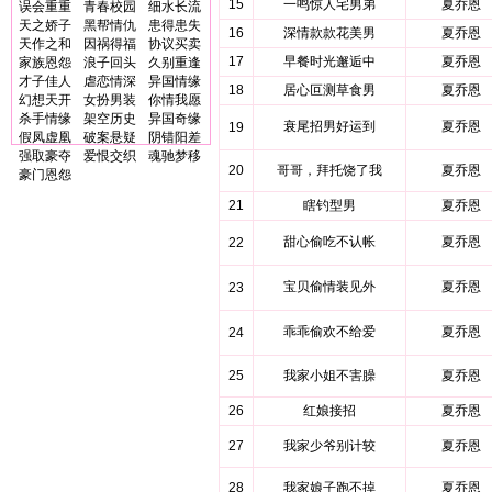
15
一鸣惊人宅男弟
夏乔恩
误会重重
青春校园
细水长流
天之娇子
黑帮情仇
患得患失
16
深情款款花美男
夏乔恩
天作之和
因祸得福
协议买卖
17
早餐时光邂逅中
夏乔恩
家族恩怨
浪子回头
久别重逢
才子佳人
虐恋情深
异国情缘
18
居心叵测草食男
夏乔恩
幻想天开
女扮男装
你情我愿
杀手情缘
架空历史
异国奇缘
衰尾招男好运到
夏乔恩
19
假凤虚凰
破案悬疑
阴错阳差
强取豪夺
爱恨交织
魂驰梦移
20
哥哥，拜托饶了我
夏乔恩
豪门恩怨
21
瞎钓型男
夏乔恩
甜心偷吃不认帐
夏乔恩
22
宝贝偷情装见外
夏乔恩
23
乖乖偷欢不给爱
夏乔恩
24
25
我家小姐不害臊
夏乔恩
26
红娘接招
夏乔恩
27
我家少爷别计较
夏乔恩
28
我家娘子跑不掉
夏乔恩