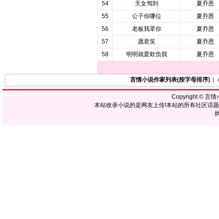
54
天女驾到
夏乔恩
55
公子你哪位
夏乔恩
56
老板我罩你
夏乔恩
57
愿君笑
夏乔恩
58
明明就爱欺负我
夏乔恩
言情小说作家列表(按字母排序)：
Copyright ©
言情
本站收录小说的是网友上传!本站的所有社区话
执