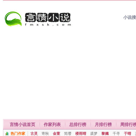
小说
言情小说首页
作家列表
总排行榜
月排行榜
周排行
热门作家
古灵
寄秋
金萱
简璎
楼雨晴
裘梦
黎孅
千寻
于晴