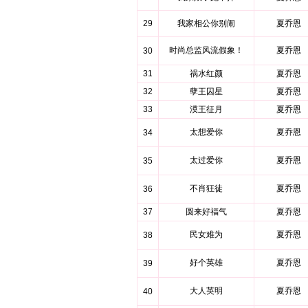
29
我家相公你别闹
夏乔恩
时尚总监风流假象！
夏乔恩
30
31
祸水红颜
夏乔恩
32
孽王囚星
夏乔恩
33
漠王征月
夏乔恩
太想爱你
夏乔恩
34
太过爱你
夏乔恩
35
不肖狂徒
夏乔恩
36
37
圆来好福气
夏乔恩
民女难为
夏乔恩
38
好个英雄
夏乔恩
39
大人英明
夏乔恩
40