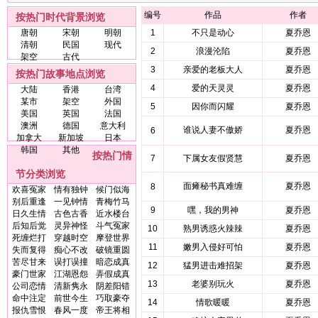
编号
作品
作者
按热门时代背景浏览
唐朝
宋朝
明朝
1
不只是动心
夏乔恩
清朝
民国
现代
2
浪漫沦陷
夏乔恩
架空
古代
3
亲爱的老板大人
夏乔恩
按热门故事地点浏览
4
爱的天灵灵
夏乔恩
大陆
香港
台湾
某市
架空
外国
5
因你而闪耀
夏乔恩
美国
英国
法国
澳洲
德国
意大利
谁说人妻不傲娇
夏乔恩
6
加拿大
新加坡
日本
韩国
其他
按热门情
7
下属女友假贤慧
夏乔恩
节分类浏览
面瘫秘书真难缠
夏乔恩
8
欢喜冤家
情有独钟
候门似海
别后重逢
一见钟情
青梅竹马
9
嘿，我的男神
夏乔恩
日久生情
古色古香
近水楼台
后知后觉
灵异神怪
斗气冤家
10
熟男诱惑火辣辣
夏乔恩
死缠烂打
穿越时空
摩登世界
11
嫩男入侵好可怕
夏乔恩
失而复得
痴心不改
破镜重圆
苦尽甘来
误打误撞
暗恋成真
12
猛男进击难招架
夏乔恩
豪门世家
江湖恩怨
弄假成真
13
老婆别玩火
夏乔恩
公司恋情
清新隽永
阴差阳错
命中注定
前世今生
巧取豪夺
14
情歌暖暖
夏乔恩
报仇雪恨
春风一度
帝王将相