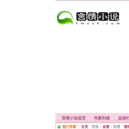
言情小说首页
作家列表
总排
热门作家
古灵
寄秋
金萱
简璎
楼