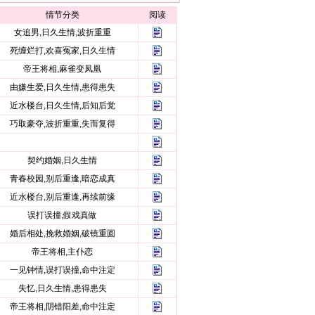
情节分类
阅读
女追男,日久生情,波折重重
死缠烂打,欢喜冤家,日久生情
帝王将相,麻雀变凤凰
由嫌生爱,日久生情,患得患失
近水楼台,日久生情,后知后觉
巧取豪夺,波折重重,失而复得
契约婚姻,日久生情
青春校园,别后重逢,暗恋成真
近水楼台,别后重逢,再续前缘
误打误撞,假戏真做
婚后相处,挽救婚姻,破镜重圆
帝王将相,主仆恋
一见钟情,误打误撞,命中注定
失忆,日久生情,患得患失
帝王将相,阴错阳差,命中注定