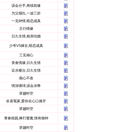
误会分手,再续前缘
为父报仇,一波三折
一见钟情,暗恋成真
主仆情缘
日久生情,相亲结婚
少爷VS婢女,暗恋成真
三见倾心
美食情缘,日久生情
近水楼台,日久生情
痴心不改
情深缠绵,误会冰释
穿越时空
欢喜冤家,爱你在心口难开
穿越时空
青春校园,棒打鸳鸯,情有独钟
穿越时空