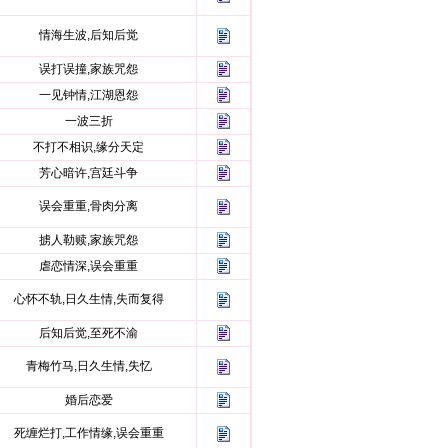
情海生波,后知后觉
误打误撞,家族咒怨
一见钟情,江湖恩怨
一波三折
不打不相识,缘分天定
芳心暗许,宫廷斗争
误会重重,骨肉分离
掳人勒赎,家族咒怨
虐恋情深,误会重重
心怀不轨,日久生情,失而复得
后知后觉,至死不渝
青梅竹马,日久生情,失忆
婚后恋爱
死缠烂打,工作情缘,误会重重