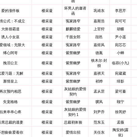
函
坏男人的邀请
爱的涨停板
楼采凝
巩靖东
李思芹
函
情公式：不成立
楼采凝
冤家路窄
嘉斯浩
宛可可
大侠很霸道
楼采凝
麒麟猎爱
上官狩
胡蝶
诱人小女巫
楼采凝
千面女郎
段邑
尹小遥
爱领域：无限大
楼采凝
冤家路窄
嘉煜风
宛芯芯
缚心阿哥
楼采凝
紫禁幽梦
德胤
小蝉
铁木尔·封
挽泪公主
楼采凝
紫禁幽梦
临容(小九)
彻
恋爱习题：无解
楼采凝
冤家路窄
嘉祺天
宛葳葳
寡情皇上
楼采凝
紫禁幽梦
祁烨
绯影
灰姑娘的爱情
再次预约相思
楼采凝
孟从罡
梁可蓁
契约
失宠格格
楼采凝
紫禁幽梦
骥风
颐宁
灰姑娘的爱情
拈来串串心疼
楼采凝
刘尹乔
徐芮妤
契约 1
首席总裁的逃妻
楼采凝
总裁初体验
范东玉
孟薇
陶安婷(露
不想偷偷爱着你
楼采凝
爱情出招
关任东
依)