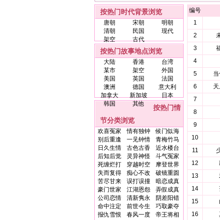
编号
按热门时代背景浏览
唐朝
宋朝
明朝
1
清朝
民国
现代
2
架空
古代
3
按热门故事地点浏览
4
大陆
香港
台湾
某市
架空
外国
5
当
美国
英国
法国
6
天
澳洲
德国
意大利
加拿大
新加坡
日本
7
韩国
其他
按热门情
8
节分类浏览
9
欢喜冤家
情有独钟
候门似海
10
别后重逢
一见钟情
青梅竹马
日久生情
古色古香
近水楼台
11
后知后觉
灵异神怪
斗气冤家
12
死缠烂打
穿越时空
摩登世界
失而复得
痴心不改
破镜重圆
13
苦尽甘来
误打误撞
暗恋成真
14
豪门世家
江湖恩怨
弄假成真
公司恋情
清新隽永
阴差阳错
15
命中注定
前世今生
巧取豪夺
16
报仇雪恨
春风一度
帝王将相