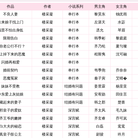
作品
作者
小说系列
男主角
女主角
不良人妻
楼采凝
单行本
黎昊东
钱优雨
未来娘子找上门
楼采凝
单行本
左湛天
水宓
福晋不怕出身低
楼采凝
单行本
丞允
琴眉
限期告白
楼采凝
单行本
韩季彬
黎庭庭
你老公行不行？
楼采凝
单行本
齐乃纶
夏匀璨
上掉下来的恶魔
楼采凝
单行本
程斯隽
沈可融
闪婚再相爱
楼采凝
单行本
婚前契约
楼采凝
单行本
韦季尧
乔奈奈
恶魔冤家
楼采凝
单行本
秦子寅
艾晴�
妹妹不受教
楼采凝
结婚有问题
姜昱霖
杨亚亚
少东爱上灰姑娘
楼采凝
结婚有问题
安宥勋
田佳言
藏起来的妻子
楼采凝
结婚有问题
韩之郡
楚蔷
邪皇子的爱奴
楼采凝
深宫赋
齐太风
毛九妹
齐王爷的嫩婢
楼采凝
深宫赋
齐玄睿
乔可岚
白大夫的秘恋
楼采凝
深宫赋
白磊
鸾鸾
真皇子假公主
楼采凝
深宫赋
尉骏
吟月