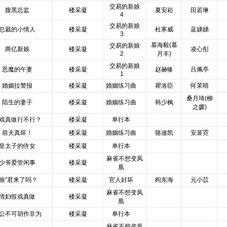
交易的新娘
腹黑总监
楼采凝
夏安崧
田若琳
4
交易的新娘
总裁的小情人
楼采凝
杜寒威
蓝娣娣
3
慕海毅(慕
交易的新娘
两亿新娘
楼采凝
凌心彤
2
月丰)
交易的新娘
恶魔的午妻
楼采凝
赵赫修
吕佩亭
1
婚姻拉警报
楼采凝
婚姻练习曲
瞿洛臣
何茉晴
桑月琦(柳
陌生的妻子
楼采凝
婚姻练习曲
韩少枫
之媛)
戏真做行不行？
楼采凝
单行本
前夫真坏！
楼采凝
婚姻练习曲
骆迪凯
安裴霓
皇太子的侍女
楼采凝
单行本
麻雀不想变凤
少爷爱管闲事
楼采凝
凰
“狼”君来了吗？
楼采凝
官人好坏
阎东海
元小苡
麻雀不想变凤
情妇假戏真做
楼采凝
凰
公不可胡作非为
楼采凝
单行本
麻雀不想变凤