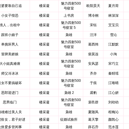
魅力四射500
老婆要靠自己追
楼采凝
欧阳昊天
夏月荷
号寝室
小女子惶恐
楼采凝
上书房
博冷桐
林深深
魅力四射500
情人，出租中
楼采凝
宋钰
艾宝贝
号寝室 5
跟班小娘子
楼采凝
枭雄
汪洋
雪沁
魅力四射500
单挑坏男人
楼采凝
葛西炜
江默默
号寝室
冒牌美娇娘
楼采凝
枭雄
柴莫连
小淘
魅力四射500
大小姐真难缠
楼采凝
安风瑟
宋巧立
号寝室
师父冷冰冰
楼采凝
枭雄
齐亦
秦馡瑶
魅力四射500
美女不要搞破坏
楼采凝
于痕
江唯晴
号寝室
恶郎迎进门
楼采凝
枭雄 2
裘豹
江心妍
魅力四射500
恶男临门
楼采凝
裴邑群
刘幼幼
号寝室
枭雄难过美人关
楼采凝
枭雄
夏随风
程梅沁
窕俗女，君子好逑
楼采凝
征婚试验所
葛天擎
颜凯心
大侠爱多管闲事
楼采凝
枭雄
薛石乔
范水莲