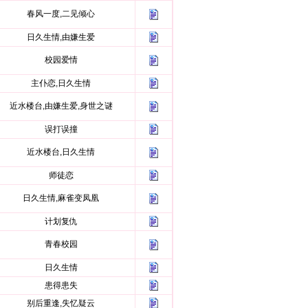
春风一度,二见倾心
日久生情,由嫌生爱
校园爱情
主仆恋,日久生情
近水楼台,由嫌生爱,身世之谜
误打误撞
近水楼台,日久生情
师徒恋
日久生情,麻雀变凤凰
计划复仇
青春校园
日久生情
患得患失
别后重逢,失忆疑云