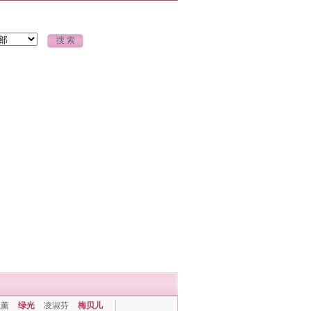
上薰
绿光
凌淑芬
梅贝儿