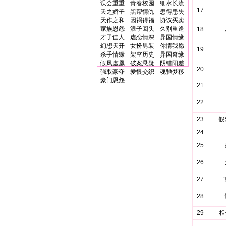
误会重重
青春校园
细水长流
17
天之娇子
黑帮情仇
患得患失
天作之和
因祸得福
协议买卖
家族恩怨
浪子回头
久别重逢
18
才子佳人
虐恋情深
异国情缘
幻想天开
女扮男装
你情我愿
19
杀手情缘
架空历史
异国奇缘
假凤虚凰
破案悬疑
阴错阳差
20
强取豪夺
爱恨交织
魂驰梦移
豪门恩怨
21
22
23
假
24
25
26
27
28
29
相