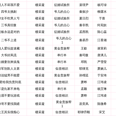
男人不坏我不爱
楼采凝
征婚试验所
裴璟尹
杨可绿
四爷太挑剔
楼采凝
爷儿的点心
秦振沙
柳露水
好女不吃男人亏
楼采凝
征婚试验所
夏日烈
于蔷
三爷真狂傲
楼采凝
爷儿的点心
秦非凯
何宛奴
老板永远是对的
楼采凝
征婚试验所
孟西凯
陈心蕊
爷儿的点心
二爷不上道
楼采凝
秦易乔
江香湘
1
情人爱玩捉迷藏
楼采凝
黄金贵族帮
王叡
谢茉莉
大爷好风流
楼采凝
单行本
秦司傲
唐漓儿
未婚妻别来搞鬼
楼采凝
单行本
邓凯
严雪莹
将军别欺人太甚
楼采凝
似曾相识
耶律克
萧婉儿
谁说猛男不能爱
楼采凝
黄金贵族帮
孙维廷
于安琦
君给我负责到底
楼采凝
似曾相识
萧晔
江玮凌
不是仇家不来电
楼采凝
单行本
孟颖
杨艾琳
美眉不要玩游戏
楼采凝
似曾相识
萧晔
江玮凌
黄金贵族帮
帅哥不要找我碴
楼采凝
巫奕风
陈微希
1
大王其实很痴心
楼采凝
似曾相识
耶律乔毅
宋艾