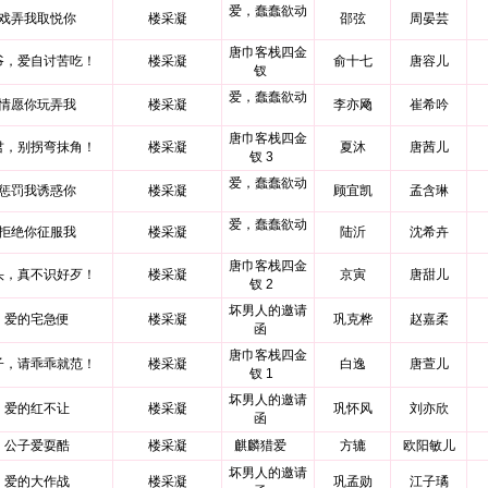
爱，蠢蠢欲动
戏弄我取悦你
楼采凝
邵弦
周晏芸
唐巾客栈四金
爷，爱自讨苦吃！
楼采凝
俞十七
唐容儿
钗
爱，蠢蠢欲动
情愿你玩弄我
楼采凝
李亦飏
崔希吟
唐巾客栈四金
君，别拐弯抹角！
楼采凝
夏沐
唐茜儿
钗 3
爱，蠢蠢欲动
惩罚我诱惑你
楼采凝
顾宜凯
孟含琳
爱，蠢蠢欲动
拒绝你征服我
楼采凝
陆沂
沈希卉
唐巾客栈四金
头，真不识好歹！
楼采凝
京寅
唐甜儿
钗 2
坏男人的邀请
爱的宅急便
楼采凝
巩克桦
赵嘉柔
函
唐巾客栈四金
子，请乖乖就范！
楼采凝
白逸
唐萱儿
钗 1
坏男人的邀请
爱的红不让
楼采凝
巩怀风
刘亦欣
函
公子爱耍酷
楼采凝
麒麟猎爱
方辘
欧阳敏儿
坏男人的邀请
爱的大作战
楼采凝
巩孟勋
江子璚