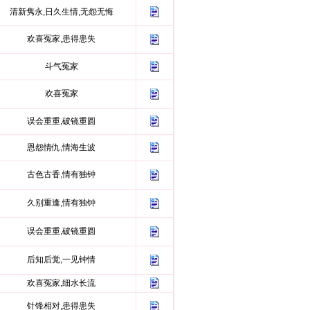
清新隽永,日久生情,无怨无悔
欢喜冤家,患得患失
斗气冤家
欢喜冤家
误会重重,破镜重圆
恩怨情仇,情海生波
古色古香,情有独钟
久别重逢,情有独钟
误会重重,破镜重圆
后知后觉,一见钟情
欢喜冤家,细水长流
针锋相对,患得患失