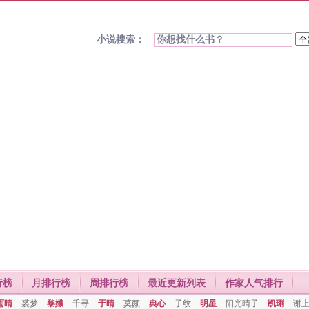
小说搜索：
行榜
月排行榜
周排行榜
最近更新列表
作家人气排行
雨晴
裘梦
黎孅
千寻
于晴
莫颜
典心
子纹
明星
阳光晴子
凯琍
谢