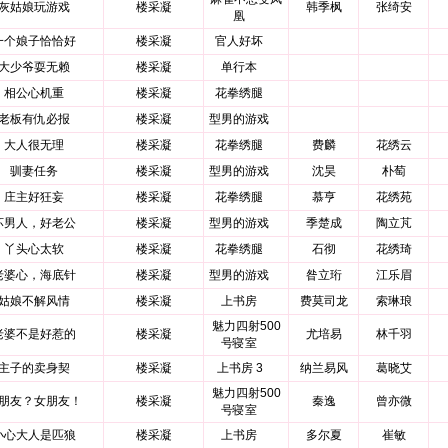
灰姑娘玩游戏
楼采凝
韩季枫
张绮安
凰
一个娘子恰恰好
楼采凝
官人好坏
大少爷耍无赖
楼采凝
单行本
相公心机重
楼采凝
花拳绣腿
老板有仇必报
楼采凝
型男的游戏
大人很无理
楼采凝
花拳绣腿
费麟
花绣云
驯妻任务
楼采凝
型男的游戏
沈昊
朴萄
庄主好狂妄
楼采凝
花拳绣腿
慕亨
花绣苑
坏男人，好老公
楼采凝
型男的游戏
季楚成
陶立芃
丫头心太软
楼采凝
花拳绣腿
石彻
花绣琦
老婆心，海底针
楼采凝
型男的游戏
昝立珩
江乐眉
姑娘不解风情
楼采凝
上书房
费莫司龙
索琳琅
魅力四射500
老婆不是好惹的
楼采凝
尤培易
林千羽
号寝室
主子的卖身契
楼采凝
上书房 3
纳兰易风
葛晓艾
魅力四射500
朋友？女朋友！
楼采凝
秦逸
曾亦微
号寝室
小心大人是匹狼
楼采凝
上书房
多尔夏
崔敏