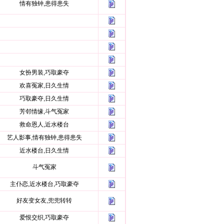
情有独钟,患得患失
女扮男装,巧取豪夺
欢喜冤家,日久生情
巧取豪夺,日久生情
芳邻情缘,斗气冤家
救命恩人,近水楼台
艺人影事,情有独钟,患得患失
近水楼台,日久生情
斗气冤家
主仆恋,近水楼台,巧取豪夺
好友变女友,兜兜转转
爱恨交织,巧取豪夺