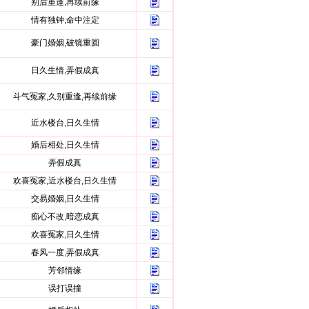
别后重逢,再续前缘
情有独钟,命中注定
豪门婚姻,破镜重圆
日久生情,弄假成真
斗气冤家,久别重逢,再续前缘
近水楼台,日久生情
婚后相处,日久生情
弄假成真
欢喜冤家,近水楼台,日久生情
交易婚姻,日久生情
痴心不改,暗恋成真
欢喜冤家,日久生情
春风一度,弄假成真
芳邻情缘
误打误撞