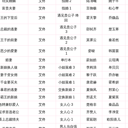
玩笑婚姻
艾佟
指婚 2
陆凊曦
姚子芊
富贵夫妻
艾佟
指婚 1
言御极
杜心苹
遇见贵公子 终
王的下堂后
艾佟
霍天擎
乔媺晶
回
遇见贵公子
总裁的逃妻
艾佟
邵轼齐
楚玉寒
3
遇见贵公子
王子的前妻
艾佟
莫霁云
秦若然
2
遇见贵公子
恶少的爱妻
艾佟
娄晙
韩茵茵
1
赔妻
艾佟
单行本
蔚如皓
云琉璃
新娘换人做
艾佟
小姐落难 3
李阎浪
单贝贝
妻子变女佣
艾佟
小姐落难 2
黎子跃
乔亦敏
千金要买夫
艾佟
小姐落难 1
唐君赫
霍希妍
暴君的逃妻
艾佟
交换新娘 2
夏御风
邢茉心
霸王的新娘
艾佟
交换新娘 1
邢孟天
夏紫英
急聘兼职爱人
艾佟
女人心 3
楚格非
秦晶晶
征求首选老公
艾佟
女人心 2
齐赞人
李净亚
看上总裁情夫
艾佟
女人心 1
霍延朗
欧阳喜儿
男人当自强