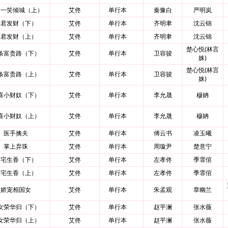
子一笑倾城（上）
艾佟
单行本
秦豫白
严明岚
嫁君发财（下）
艾佟
单行本
齐明聿
沈云锦
嫁君发财（上）
艾佟
单行本
齐明聿
沈云锦
楚心悦(林言
条富贵路（下）
艾佟
单行本
卫容骏
姝)
楚心悦(林言
条富贵路（上）
艾佟
单行本
卫容骏
姝)
喜小财奴（下）
艾佟
单行本
李允晟
穆姌
喜小财奴（上）
艾佟
单行本
李允晟
穆姌
医手擒夫
艾佟
单行本
傅云书
凌玉曦
掌上弃珠
艾佟
单行本
周璇尹
楚意宁
满宅生香（下）
艾佟
单行本
左孝佟
季霏倌
满宅生香（上）
艾佟
单行本
左孝佟
季霏倌
娇宠相国女
艾佟
单行本
朱孟观
章幽兰
女荣华归（下）
艾佟
单行本
赵平澜
张水薇
女荣华归（上）
艾佟
单行本
赵平澜
张水薇