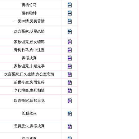
青梅竹马
情有独钟
一见钟情,另类苦情
欢喜冤家,明星恋情
家族诅咒,烈女缠郎
青梅竹马,命中注定
弄假成真
家族诅咒,未婚先孕
欢喜冤家,日久生情,办公室恋情
前世今生,失而复得
李代桃僵,生死相随
欢喜冤家,后知后觉
长腿叔叔
患得患失,弄假成真
暗恋成真