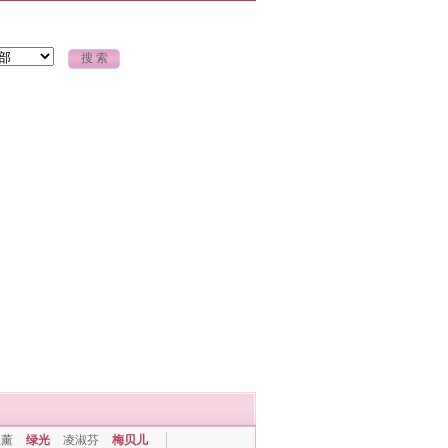
上薰
绿光
凌淑芬
梅贝儿