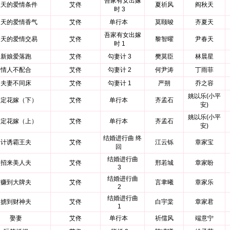
吾家有女出嫁
秋天的爱情条件
艾佟
夏祈风
阎秋天
时 3
夏天的爱情香气
艾佟
单行本
莫颐晙
齐夏天
吾家有女出嫁
春天的爱情交易
艾佟
黎智曜
尹春天
时 1
新娘爱落跑
艾佟
勾妻计 3
樊莫臣
林晨星
情人不配合
艾佟
勾妻计 2
何尹涛
丁雨菲
夫妻不同床
艾佟
勾妻计 1
严朔
乔之容
姚以乐(小平
约定花嫁（下）
艾佟
单行本
齐孟石
安)
姚以乐(小平
约定花嫁（上）
艾佟
单行本
齐孟石
安)
结婚进行曲 终
计诱霸王夫
艾佟
江云铄
章家宝
回
结婚进行曲
招来美人夫
艾佟
邢若城
章家盼
3
结婚进行曲
赚到大牌夫
艾佟
言聿曦
章家乐
2
结婚进行曲
掳到财神夫
艾佟
白宇棠
章家君
1
娶妻
艾佟
单行本
祈儒风
端意宁