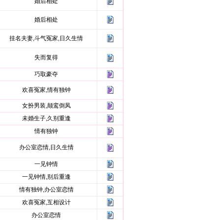
婚后相处
婚后相处
挂名夫妻,斗气冤家,日久生情
失而复得
巧取豪夺
欢喜冤家,情有独钟
女扮男装,颠鸾倒凤
未婚生子,久别重逢
情有独钟
办公室恋情,日久生情
一见钟情
一见钟情,别后重逢
情有独钟,办公室恋情
欢喜冤家,互相设计
办公室恋情