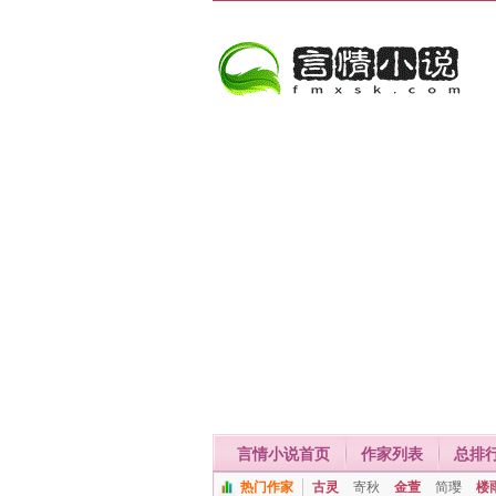
言情小说首页
作家列表
总排
热门作家
古灵
寄秋
金萱
简璎
楼