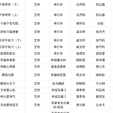
子香饽饽（下）
艾佟
单行本
伍丹阳
苏以薇
子香饽饽（上）
艾佟
单行本
伍丹阳
苏以薇
换个娘子安宅院
艾佟
单行本
蒋怀良
白陌
王府有只狐狸妻
艾佟
单行本
戚文烨
徐卉丹
王府不挨刀（下）
艾佟
单行本
戚文怀
徐芍药
王府不挨刀（上）
艾佟
单行本
戚文怀
徐芍药
低调富家女
艾佟
单行本
俞熠安
梁思爱
穿越来偷妾
艾佟
幸福魔法钟
顾延霆
薛伊珊
突破心墙妻
艾佟
漫漫追妻路
俞熠皓
楚心言
爬墙为妻
艾佟
穿越做贵妻
韩文仲
喻咏歆
吻倒火王子
艾佟
金乌藏娇
邵毅阳
方云桐
天使耍心机
艾佟
幸福宝藏 2
慕希夜
刘品涛
绅士爱淘气
艾佟
幸福宝藏 1
慕希淮
夏琪安
吾家有女出嫁
冬天的爱情宣言
艾佟
查尔斯
云冬天
时 终回