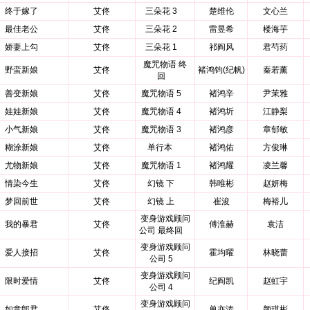
终于嫁了
艾佟
三朵花 3
楚维伦
文心兰
最佳老公
艾佟
三朵花 2
雷昱希
楼海芋
娇妻上勾
艾佟
三朵花 1
祁阎风
君芍药
魔咒物语 终
野蛮新娘
艾佟
褚鸿钧(纪帆)
秦若薰
回
善变新娘
艾佟
魔咒物语 5
褚鸿辛
尹茉雅
娃娃新娘
艾佟
魔咒物语 4
褚鸿圻
江静梨
小气新娘
艾佟
魔咒物语 3
褚鸿彦
章郁敏
糊涂新娘
艾佟
单行本
褚鸿佑
方俊琳
尤物新娘
艾佟
魔咒物语 1
褚鸿耀
凌兰馨
情染今生
艾佟
幻镜 下
韩唯彬
赵妍梅
梦回前世
艾佟
幻镜 上
崔浚
梅裕儿
变身游戏顾问
我的暴君
艾佟
傅淮赫
袁洁
公司 最终回
变身游戏顾问
爱人接招
艾佟
霍均曜
林晓蕾
公司 5
变身游戏顾问
限时爱情
艾佟
纪阎凯
赵虹宇
公司 4
变身游戏顾问
如意郎君
艾佟
单亦涛
颜琪彬