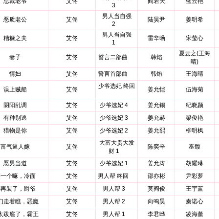
总裁老爷
艾佟
阎若天
蓝云艳
3
男人当自强
恶质老公
艾佟
陆昊尹
姜明希
2
男人当自强
糟糠之夫
艾佟
雷辛旸
宋莹心
1
夏云之(王海
妻子
艾佟
誓言二部曲
韩焰
晴)
情妇
艾佟
誓言首部曲
韩焰
王海晴
少爷选妃 终回
误上贼船
艾佟
姜允恺
伍海菊
阴阳乱调
艾佟
少爷选妃 4
姜允锡
纪晓颜
有种别逃
艾佟
少爷选妃 3
姜允赫
梁俊艳
猎物是你
艾佟
少爷选妃 2
姜允熙
柳明枫
大富大贵大发
富气逼人嫁
艾佟
陈奕辛
巫馥
财 1
恶男当道
艾佟
少爷选妃 1
姜允涛
胡耀琳
笑一个嘛，冷面
艾佟
男人帮 终回
邵亦彬
尹彩萝
别再装了，爵爷
艾佟
男人帮 3
莫阎俊
王宇蓝
们走着瞧，恶魔
艾佟
男人帮 2
向鸣昊
秦诺心
太跋扈了，霸王
艾佟
男人帮 1
李君晔
凌海薰