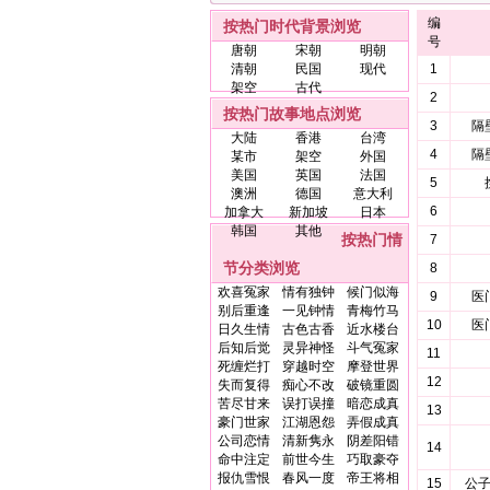
编
按热门时代背景浏览
号
唐朝
宋朝
明朝
清朝
民国
现代
1
架空
古代
2
按热门故事地点浏览
3
隔
大陆
香港
台湾
4
隔
某市
架空
外国
美国
英国
法国
5
澳洲
德国
意大利
6
加拿大
新加坡
日本
韩国
其他
按热门情
7
节分类浏览
8
欢喜冤家
情有独钟
候门似海
9
医
别后重逢
一见钟情
青梅竹马
10
医
日久生情
古色古香
近水楼台
后知后觉
灵异神怪
斗气冤家
11
死缠烂打
穿越时空
摩登世界
12
失而复得
痴心不改
破镜重圆
苦尽甘来
误打误撞
暗恋成真
13
豪门世家
江湖恩怨
弄假成真
公司恋情
清新隽永
阴差阳错
14
命中注定
前世今生
巧取豪夺
报仇雪恨
春风一度
帝王将相
15
公