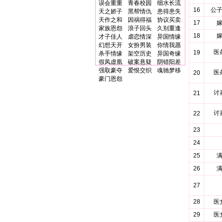
误会重重
青春校园
细水长流
16
公
天之娇子
黑帮情仇
患得患失
天作之和
因祸得福
协议买卖
17
家族恩怨
浪子回头
久别重逢
18
才子佳人
虐恋情深
异国情缘
幻想天开
女扮男装
你情我愿
医
19
杀手情缘
架空历史
异国奇缘
假凤虚凰
破案悬疑
阴错阳差
强取豪夺
爱恨交织
魂驰梦移
医
20
豪门恩怨
讨
21
讨
22
23
24
25
26
27
28
医
29
医