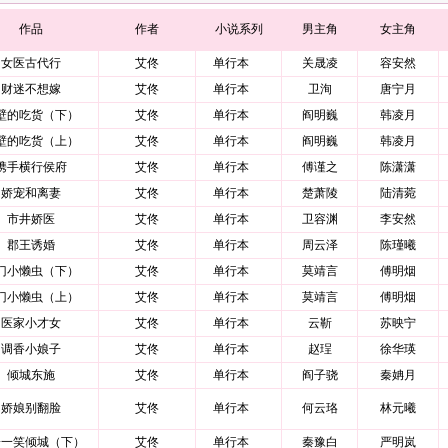
作品
作者
小说系列
男主角
女主角
女医古代行
艾佟
单行本
关晟凌
容安然
财迷不想嫁
艾佟
单行本
卫洵
唐宁月
壁的吃货（下）
艾佟
单行本
阎明巍
韩凌月
壁的吃货（上）
艾佟
单行本
阎明巍
韩凌月
携手横行侯府
艾佟
单行本
傅谨之
陈潇潇
娇宠和离妻
艾佟
单行本
楚萧陵
陆清菀
市井娇医
艾佟
单行本
卫容渊
李安然
郡王诱婚
艾佟
单行本
周云泽
陈瑾曦
门小懒虫（下）
艾佟
单行本
莫靖言
傅明烟
门小懒虫（上）
艾佟
单行本
莫靖言
傅明烟
医家小才女
艾佟
单行本
云靳
苏映宁
调香小娘子
艾佟
单行本
赵珵
徐华瑛
倾城东施
艾佟
单行本
阎子骁
秦姌月
娇娘别翻脸
艾佟
单行本
何云珞
林元曦
子一笑倾城（下）
艾佟
单行本
秦豫白
严明岚