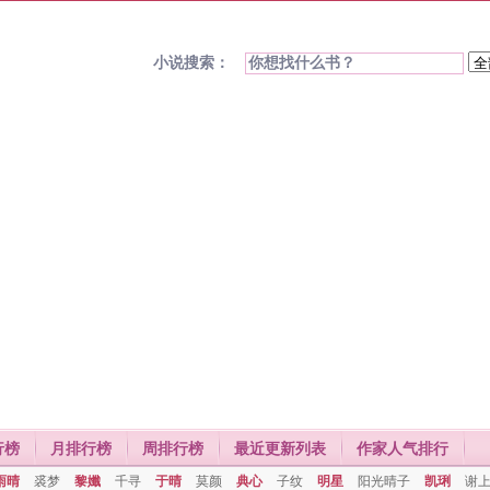
小说搜索：
行榜
月排行榜
周排行榜
最近更新列表
作家人气排行
雨晴
裘梦
黎孅
千寻
于晴
莫颜
典心
子纹
明星
阳光晴子
凯琍
谢