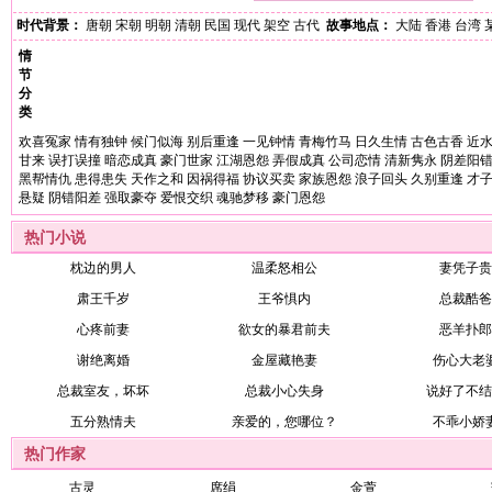
时代背景：
唐朝
宋朝
明朝
清朝
民国
现代
架空
古代
故事地点：
大陆
香港
台湾
情
节
分
类
欢喜冤家
情有独钟
候门似海
别后重逢
一见钟情
青梅竹马
日久生情
古色古香
近
甘来
误打误撞
暗恋成真
豪门世家
江湖恩怨
弄假成真
公司恋情
清新隽永
阴差阳
黑帮情仇
患得患失
天作之和
因祸得福
协议买卖
家族恩怨
浪子回头
久别重逢
才
悬疑
阴错阳差
强取豪夺
爱恨交织
魂驰梦移
豪门恩怨
热门小说
枕边的男人
温柔怒相公
妻凭子贵
肃王千岁
王爷惧内
总裁酷爸
心疼前妻
欲女的暴君前夫
恶羊扑郎
谢绝离婚
金屋藏艳妻
伤心大老
总裁室友，坏坏
总裁小心失身
说好了不结
五分熟情夫
亲爱的，您哪位？
不乖小娇
热门作家
古灵
席绢
金萱