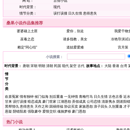
网 站：
言情小说
时代背景：
现代
情节分类：
误打误撞
日久生情
患得患失
桑果小说作品集推荐
婆婆碰上土匪
爱你，别走
我爱干物
巫毒之恋
请多指教，美女
冷艳导演试
赖定“同心结”
道姑爱爱难
宫月策
小说搜索：
时代背景：
唐朝
宋朝
明朝
清朝
民国
现代
架空
古代
故事地点：
大陆
香港
台湾
情
节
分
类
欢喜冤家
情有独钟
候门似海
别后重逢
一见钟情
青梅竹马
日久生情
古色古香
近
甘来
误打误撞
暗恋成真
豪门世家
江湖恩怨
弄假成真
公司恋情
清新隽永
阴差阳
黑帮情仇
患得患失
天作之和
因祸得福
协议买卖
家族恩怨
浪子回头
久别重逢
才
悬疑
阴错阳差
强取豪夺
爱恨交织
魂驰梦移
豪门恩怨
热门小说