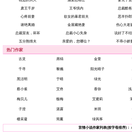
枕边的男人
温柔怒相公
妻凭子贵
肃王千岁
王爷惧内
总裁酷爸
心疼前妻
欲女的暴君前夫
恶羊扑郎
谢绝离婚
金屋藏艳妻
伤心大老
总裁室友，坏坏
总裁小心失身
说好了不结
五分熟情夫
亲爱的，您哪位？
不乖小娇
热门作家
古灵
席绢
金萱
千寻
黎孅
阳光晴子
黑洁明
于晴
绿光
蔡小雀
艾佟
香弥
浅
梅贝儿
馥梅
艾蜜莉
子澄
湛露
米琪
楼采凝
简薰
绿风筝
言情小说作家列表(按字母排序)：