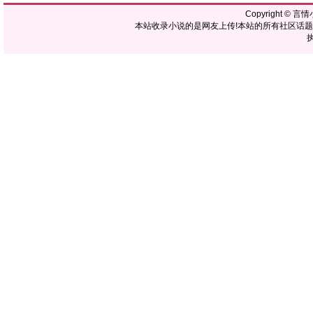
Copyright ©
言情
本站收录小说的是网友上传!本站的所有社区话
执