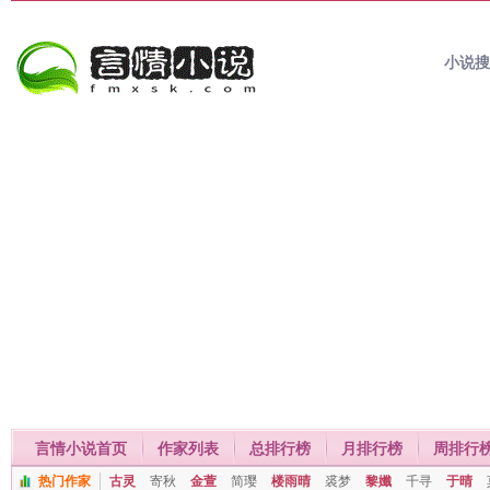
小说
言情小说首页
作家列表
总排行榜
月排行榜
周排行
热门作家
古灵
寄秋
金萱
简璎
楼雨晴
裘梦
黎孅
千寻
于晴