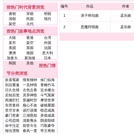
编号
作品
作者
按热门时代背景浏览
唐朝
宋朝
明朝
1
浪子终结曲
孟乐姬
清朝
民国
现代
架空
古代
2
恶魔狩猎曲
孟乐姬
按热门故事地点浏览
大陆
香港
台湾
某市
架空
外国
美国
英国
法国
澳洲
德国
意大利
加拿大
新加坡
日本
韩国
其他
按热门情
节分类浏览
欢喜冤家
情有独钟
候门似海
别后重逢
一见钟情
青梅竹马
日久生情
古色古香
近水楼台
后知后觉
灵异神怪
斗气冤家
死缠烂打
穿越时空
摩登世界
失而复得
痴心不改
破镜重圆
苦尽甘来
误打误撞
暗恋成真
豪门世家
江湖恩怨
弄假成真
公司恋情
清新隽永
阴差阳错
命中注定
前世今生
巧取豪夺
报仇雪恨
春风一度
帝王将相