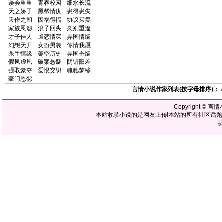
误会重重
青春校园
细水长流
天之娇子
黑帮情仇
患得患失
天作之和
因祸得福
协议买卖
家族恩怨
浪子回头
久别重逢
才子佳人
虐恋情深
异国情缘
幻想天开
女扮男装
你情我愿
杀手情缘
架空历史
异国奇缘
假凤虚凰
破案悬疑
阴错阳差
强取豪夺
爱恨交织
魂驰梦移
豪门恩怨
言情小说作家列表(按字母排序)：
Copyright ©
言情
本站收录小说的是网友上传!本站的所有社区话
执