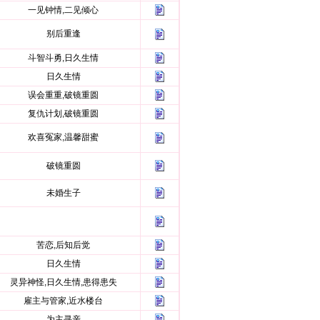
一见钟情,二见倾心
别后重逢
斗智斗勇,日久生情
日久生情
误会重重,破镜重圆
复仇计划,破镜重圆
欢喜冤家,温馨甜蜜
破镜重圆
未婚生子
苦恋,后知后觉
日久生情
灵异神怪,日久生情,患得患失
雇主与管家,近水楼台
为主寻亲