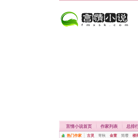
言情小说首页
作家列表
总排
热门作家
古灵
寄秋
金萱
简璎
楼