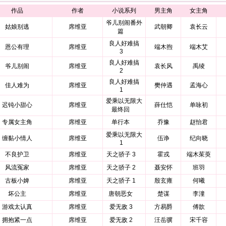
作品
作者
小说系列
男主角
女主角
爷儿别闹番外
姑娘别逃
席维亚
武朝卿
袁长云
篇
良人好难搞
恩公有理
席维亚
端木煦
端木艾
3
良人好难搞
爷儿别闹
席维亚
袁长风
禹绫
2
良人好难搞
佳人难为
席维亚
樊仲遇
孟海心
1
爱乘以无限大
迟钝小甜心
席维亚
薛仕恺
单咏初
最终回
专属女主角
席维亚
单行本
乔豫
赵怡君
爱乘以无限大
缠黏小情人
席维亚
伍诤
纪向晓
1
不良护卫
席维亚
天之骄子 3
霍戎
端木茱萸
风流冤家
席维亚
天之骄子 2
聂安怀
班羽
古板小婢
席维亚
天之骄子 1
殷玄雍
何曦
坏公主
席维亚
唐朝恶女
楚谋
李潼
游戏太认真
席维亚
爱无敌 3
方易爵
傅歆
拥抱紧一点
席维亚
爱无敌 2
汪岳骥
宋千容