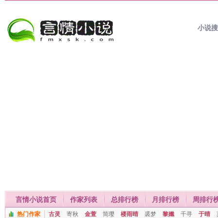
小说
言情小说首页
作家列表
总排行榜
月排行榜
周排行
热门作家
古灵
寄秋
金萱
简璎
楼雨晴
裘梦
黎孅
千寻
于晴