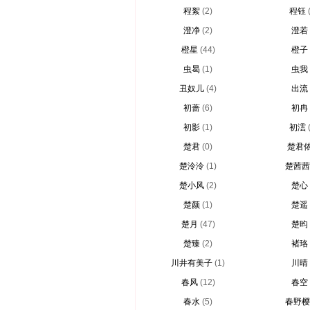
程絮
(2)
程钰
澄净
(2)
澄若
橙星
(44)
橙子
虫曷
(1)
虫我
丑奴儿
(4)
出流
初蔷
(6)
初冉
初影
(1)
初澐
楚君
(0)
楚君
楚泠泠
(1)
楚茜茜
楚小风
(2)
楚心
楚颜
(1)
楚遥
楚月
(47)
楚昀
楚臻
(2)
褚珞
川井有美子
(1)
川晴
春风
(12)
春空
春水
(5)
春野樱