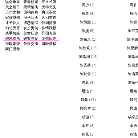
误会重重
青春校园
细水长流
沉沙
(1)
沉香
天之娇子
黑帮情仇
患得患失
天作之和
因祸得福
协议买卖
辰星
(4)
辰怡
家族恩怨
浪子回头
久别重逢
陈得胜
(1)
陈馡
才子佳人
虐恋情深
异国情缘
幻想天开
女扮男装
你情我愿
陈婕
(5)
陈可
杀手情缘
架空历史
异国奇缘
假凤虚凰
破案悬疑
阴错阳差
陈敏惠
(1)
陈明娣
强取豪夺
爱恨交织
魂驰梦移
陈秋繁
(19)
陈思龄
豪门恩怨
陈希桐
(14)
陈希
陈秀芬
(7)
陈彦
陈映雪
(1)
陈语
陈真
(4)
陈振
晨洁
(5)
晨靖
晨希
(17)
晨熙
晨咏絮
(2)
晨悠
成谜
(3)
成缪
承萱
(4)
承语
程芃
(2)
程浅