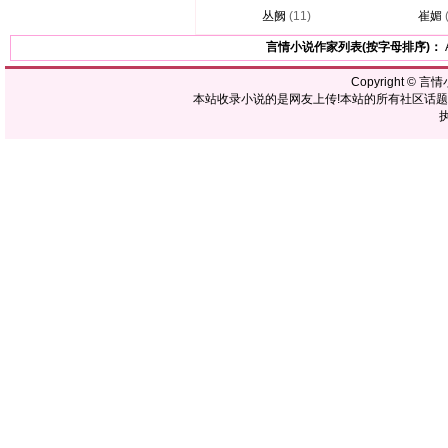
丛阙
(11)
崔媚
言情小说作家列表(按字母排序)：
Copyright ©
言情
本站收录小说的是网友上传!本站的所有社区话
执