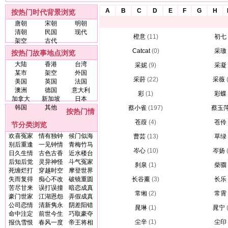
A
B
C
D
E
F
G
H
按热门时代背景浏览
唐朝
宋朝
明朝
清朝
民国
现代
橙意
(11)
初七
架空
古代
Catcat
(0)
采璈
按热门故事地点浏览
大陆
香港
台湾
采妮
(9)
采凝
某市
架空
外国
采莳
(22)
采薇
美国
英国
法国
澳洲
德国
意大利
彩
(1)
彩蝶
加拿大
新加坡
日本
韩国
其他
蔡小雀
(197)
蔡玉
按热门情
苍葭
(4)
苍伶
节分类浏览
欢喜冤家
情有独钟
候门似海
曹芸
(13)
草绿
别后重逢
一见钟情
青梅竹马
岑心
(10)
岑扬
日久生情
古色古香
近水楼台
后知后觉
灵异神怪
斗气冤家
刹泉
(1)
柴骝
死缠烂打
穿越时空
摩登世界
失而复得
痴心不改
破镜重圆
长谷薰
(3)
长乐
苦尽甘来
误打误撞
暗恋成真
常缃
(2)
常霄
豪门世家
江湖恩怨
弄假成真
公司恋情
清新隽永
阴差阳错
晁琳
(1)
晁宁
命中注定
前世今生
巧取豪夺
尘辛
(1)
尘印
报仇雪恨
春风一度
帝王将相