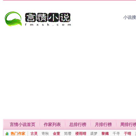
小说
言情小说首页
作家列表
总排行榜
月排行榜
周排行
热门作家
古灵
寄秋
金萱
简璎
楼雨晴
裘梦
黎孅
千寻
于晴