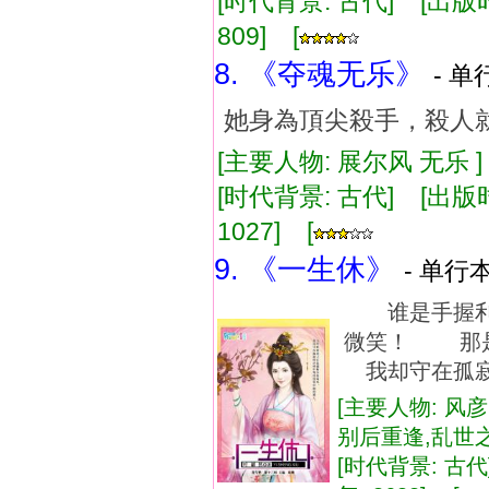
[时代背景: 古代] [出版时间:
809] [
8. 《夺魂无乐》
- 单
她身為頂尖殺手，殺人
[主要人物: 展尔风 无乐 
[时代背景: 古代] [出版时间:
1027] [
9. 《一生休》
- 单行本
谁是手握利
微笑！ 那
我却守在孤寂
[主要人物: 风彦
别后重逢,乱世
[时代背景: 古代]