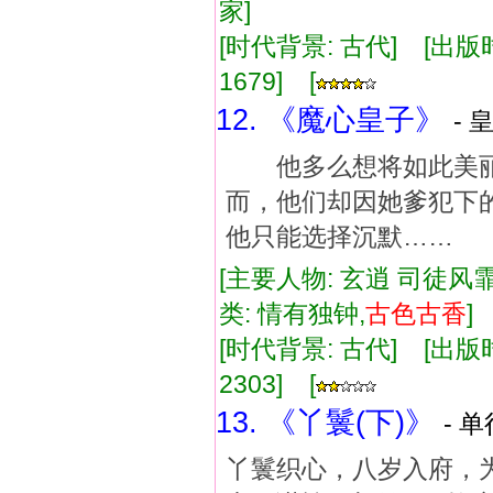
家]
[时代背景: 古代] [出版时间:
1679] [
12. 《魔心皇子》
- 
他多么想将如此美丽
而，他们却因她爹犯
他只能选择沉默……
[主要人物: 玄逍 司徒风霏
类: 情有独钟,
古色古香
[时代背景: 古代] [出版时间:
2303] [
13. 《丫鬟(下)》
- 单
丫鬟织心，八岁入府，