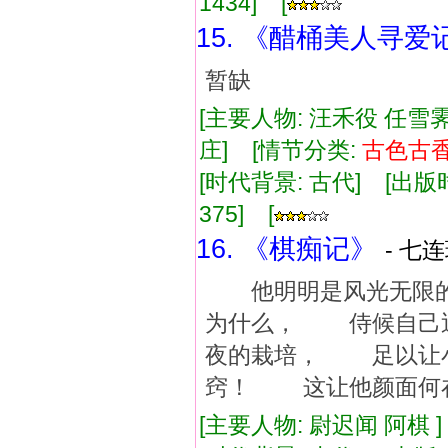
1434] [
15. 《醋桶美人寻爱
暂缺
[主要人物: 汪禾役 任雪
庄] [情节分类:
古色古
[时代背景: 古代] [出版时间:
375] [
16. 《棋痴记》
- 七
他明明是风光无限的
为什么， 侍候自己
夜的栽培， 足以让
窍！ 这让他颜面何在
[主要人物: 尉迟闻 阿棋 