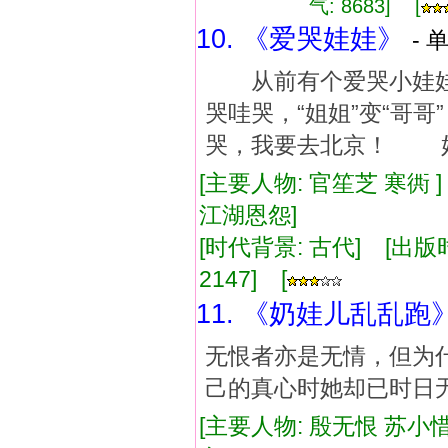
气: 8683] [
10. 《爱哭娃娃》
- 
从前有个爱哭小娃娃
哭哇哭，“姐姐”变“哥
哭，我要去北京！ 好
[主要人物: 官笙芝 寒衖 
江湖恩怨]
[时代背景: 古代] [出版时间:
2147] [
11. 《奶娃儿乱乱跑
无恨者亦是无情，但为
己的真心时她却已时日
[主要人物: 殷无恨 苏小惜