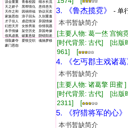
1574] [
误会重重
青春校园
细水长流
天之娇子
黑帮情仇
患得患失
3. 《鲁杰揽霓》
- 单
天作之和
因祸得福
协议买卖
家族恩怨
浪子回头
久别重逢
本书暂缺简介
才子佳人
虐恋情深
异国情缘
幻想天开
女扮男装
你情我愿
杀手情缘
架空历史
异国奇缘
[主要人物: 葛一烋 宫惋霓
假凤虚凰
破案悬疑
阴错阳差
强取豪夺
爱恨交织
魂驰梦移
[时代背景: 古代] [出版时间:
豪门恩怨
961] [
4. 《乞丐郡主戏诸葛
本书暂缺简介
[主要人物: 诸葛擎 田蜜 
[时代背景: 古代] [出版时间:
2311] [
5. 《狩猎将军的心》
本书暂缺简介