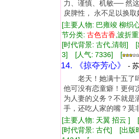
力、谨慎、机敏── 然
戾脾性， 永不足以换
[主要人物: 巴雍竣 柳织心
节分类:
古色古香
,波折
[时代背景: 古代,清朝] [出版
3] [人气: 7336] [
14. 《掠夺芳心》
- 
老天！她满十五了吗？
他可没有恋童癖！更何
为人妻的义务？不就是
手，还吃人家的嘴？莫
[主要人物: 天翼 招云 ] 
[时代背景: 古代] [出版时间: