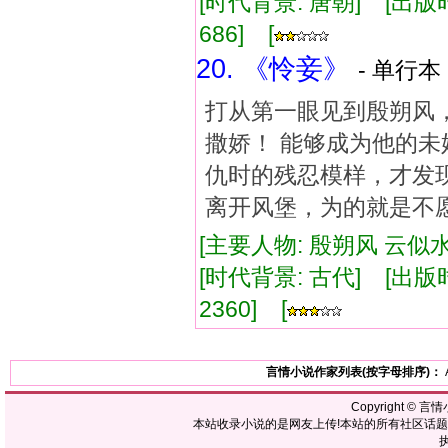
[时代背景: 唐朝] [出版时间:
686] [
20. 《怜妾》
- 单行本 
打从第一眼见到殷朔风
撒娇！ 能够成为他的未
仇时的残忍模样，才发
离开风堡，为的就是不
[主要人物: 殷朔风 云似水
[时代背景: 古代] [出版时间:
2360] [
言情小说作家列表(按字母排序)：
Copyright ©
言情
本站收录小说的是网友上传!本站的所有社区话
执