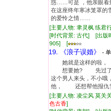
惑……可是 ，他亲眼
在这座终年寒冰笼罩的
的爱怜之情……
[主要人物: 聿灵枫 练君行
[时代背景: 古代] [出版时间:
905] [
19. 《浪子误婚》
- 
她就是这样的啦， 
想要她? 先过了
这个男人来头，不小哦
他， 还想帮他报仇雪
[主要人物: 凌尘风 莫关
色古香
]