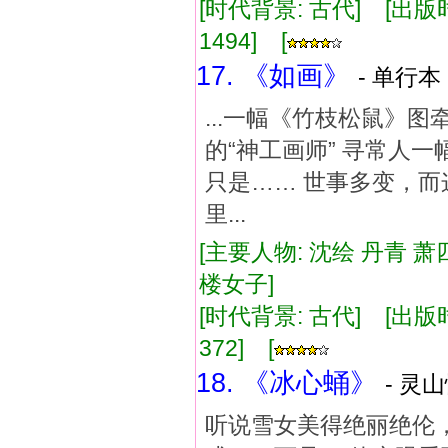
[时代背景: 古代] [出版时间:
1494] [
17. 《如画》
- 单行本 
...一幅《竹枝松鼠》
的“神工画师” 寻常人
只是…… 世事多变，而
里...
[主要人物: 沈绘 丹青 萧
楼女子]
[时代背景: 古代] [出版时间:
372] [
18. 《冰心蛹》
- 灵山
听说雪女美得绝丽绝伦