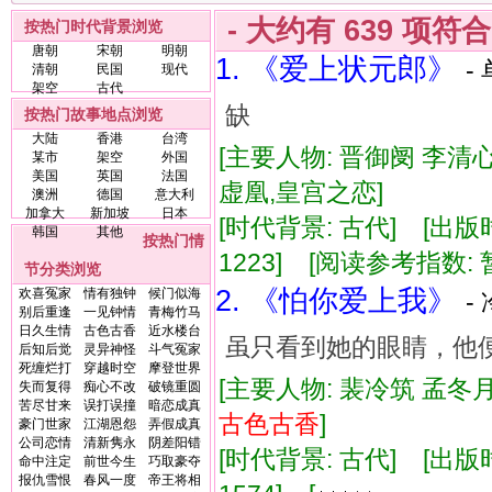
- 大约有
639
项符
按热门时代背景浏览
唐朝
宋朝
明朝
1. 《爱上状元郎》
-
清朝
民国
现代
架空
古代
缺
按热门故事地点浏览
大陆
香港
台湾
[主要人物: 晋御阌 李清心
某市
架空
外国
美国
英国
法国
虚凰,皇宫之恋]
澳洲
德国
意大利
加拿大
新加坡
日本
[时代背景: 古代] [出版时间:
韩国
其他
按热门情
1223] [阅读参考指数: 
节分类浏览
2. 《怕你爱上我》
欢喜冤家
情有独钟
候门似海
-
别后重逢
一见钟情
青梅竹马
日久生情
古色古香
近水楼台
虽只看到她的眼睛，他
后知后觉
灵异神怪
斗气冤家
死缠烂打
穿越时空
摩登世界
[主要人物: 裴冷筑 孟冬月
失而复得
痴心不改
破镜重圆
苦尽甘来
误打误撞
暗恋成真
古色古香
]
豪门世家
江湖恩怨
弄假成真
公司恋情
清新隽永
阴差阳错
[时代背景: 古代] [出版时间:
命中注定
前世今生
巧取豪夺
报仇雪恨
春风一度
帝王将相