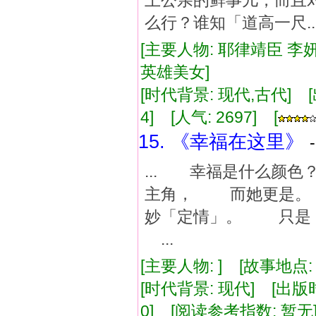
上公亲的鲜事儿，而且
么行？谁知「道高一尺..
[主要人物: 耶律靖臣 李妍
英雄美女]
[时代背景: 现代,古代] [出版
4] [人气: 2697] [
15. 《幸福在这里》
... 幸福是什么颜
主角， 而她更是。
妙「定情」。 只是
...
[主要人物: ] [故事地点
[时代背景: 现代] [出版时间:
0] [阅读参考指数: 暂无