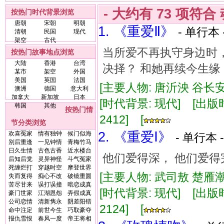
- 大约有
73
项符合
按热门时代背景浏览
唐朝
宋朝
明朝
1. 《重爱Ⅱ》
- 单行本 
清朝
民国
现代
架空
古代
当所爱不再执守身边时，
按热门故事地点浏览
大陆
香港
台湾
决择？ 和她再续今生缘
某市
架空
外国
美国
英国
法国
[主要人物: 唐沂泱 谷长安
澳洲
德国
意大利
加拿大
新加坡
日本
[时代背景: 现代] [出版时间:
韩国
其他
按热门情
2412] [
节分类浏览
2. 《重爱Ⅰ》
欢喜冤家
情有独钟
候门似海
- 单行本 
别后重逢
一见钟情
青梅竹马
日久生情
古色古香
近水楼台
他们爱得深， 他们爱得
后知后觉
灵异神怪
斗气冤家
死缠烂打
穿越时空
摩登世界
[主要人物: 武司敖 楚雁潮
失而复得
痴心不改
破镜重圆
苦尽甘来
误打误撞
暗恋成真
[时代背景: 现代] [出版时间:
豪门世家
江湖恩怨
弄假成真
公司恋情
清新隽永
阴差阳错
2124] [
命中注定
前世今生
巧取豪夺
报仇雪恨
春风一度
帝王将相