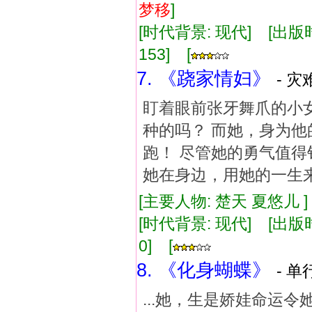
梦
移
]
[时代背景: 现代] [出版时间:
153] [
7. 《跷家情妇》
- 灾
盯着眼前张牙舞爪的小
种的吗？ 而她，身为他
跑！ 尽管她的勇气值得
她在身边，用她的一生
[主要人物: 楚天 夏悠儿 
[时代背景: 现代] [出版时间:
0] [
8. 《化身蝴蝶》
- 单
...她，生是娇娃命运