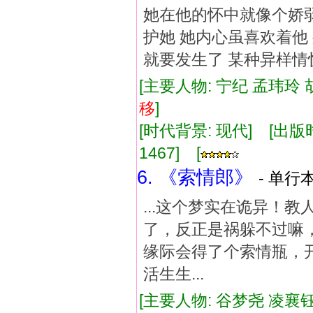
她在他的怀中就像个娇弱
护她 她内心虽喜欢着他
就要发生了 某种异样
[主要人物: 宁纪 孟玮玲 
移
]
[时代背景: 现代] [出版时间:
1467] [
6. 《索情郎》
- 单行本
...这个梦实在诡异！
了，反正是祸躲不过嘛
缘际会得了个索情瓶，开了
活生生...
[主要人物: 谷梦尧 凌襄钰