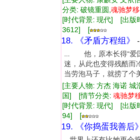
分类: 破镜重圆,
魂驰
梦
移
[时代背景: 现代] [出版时间:
3612] [
18. 《矛盾方程组》
... 他，原本长得“
迷，从此也变得残酷而
当劳泡马子，就捞了个
[主要人物: 方杰 海诺 城
国] [情节分类:
魂驰
梦
[时代背景: 现代] [出版时间:
94] [
19. 《你捣蛋我善后
...世界上还有比她更