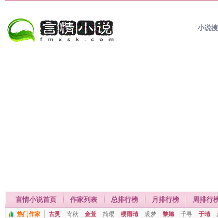
小说
言情小说首页
作家列表
总排行榜
月排行榜
周排行
热门作家
古灵
寄秋
金萱
简璎
楼雨晴
裘梦
黎孅
千寻
于晴