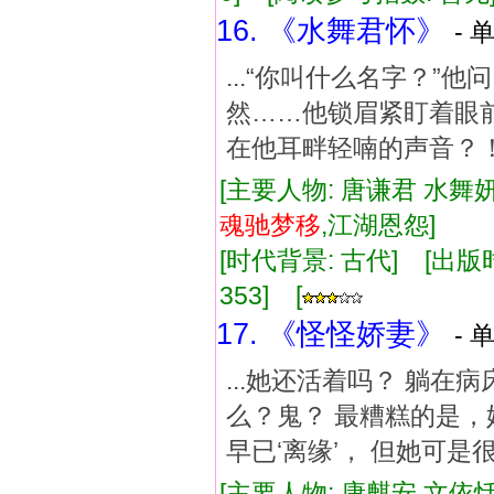
16. 《水舞君怀》
- 
...“你叫什么名字？”
然……他锁眉紧盯着眼
在他耳畔轻喃的声音？！
[主要人物: 唐谦君 水舞
魂驰
梦
移
,江湖恩怨]
[时代背景: 古代] [出版时间:
353] [
17. 《怪怪娇妻》
- 
...她还活着吗？ 躺在
么？鬼？ 最糟糕的是，
早已‘离缘’， 但她可是
[主要人物: 康麒安 文依恬