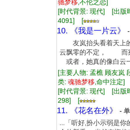
驰
梦
移
,不伦之恋]
[时代背景: 现代] [出版时间:
4091] [
10. 《我是一片云》
友岚抬头看着天上的
云飘零的不定， 而
或者，她真的像白云一般
[主要人物: 孟樵 顾友岚 
类:
魂驰
梦
移
,命中注定
[时代背景: 现代] [出版时间:
298] [
11. 《花名在外》
- 
...「听好,扮小示弱是