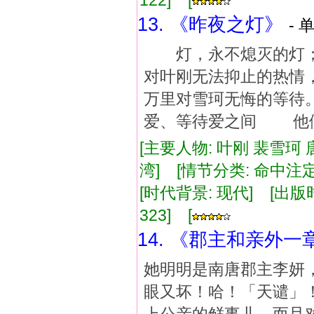
122] [
13. 《昨夜之灯》
- 
灯，永不熄灭的灯；
对叶刚无法抑止的热
万里对雪珂无悔的等
爱、等待爱之间 他们
[主要人物: 叶刚 裴雪珂
湾] [情节分类: 命中注定
[时代背景: 现代] [出版时间:
323] [
14. 《郡主和亲外一
她明明是南唐郡主李妍
眼又坏！哈！「天谴」