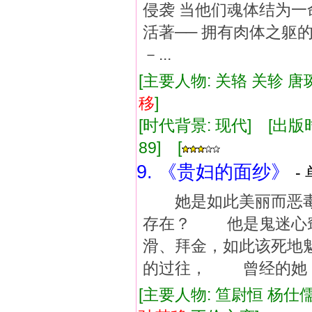
侵袭 当他们魂体结为一
活著── 拥有肉体之躯
－...
[主要人物: 关辂 关轸 唐
移
]
[时代背景: 现代] [出版时间:
89] [
9. 《贵妇的面纱》
-
她是如此美丽而恶毒
存在？ 他是鬼迷心
滑、拜金，如此该死地
的过往， 曾经的她
[主要人物: 笪尉恒 杨仕