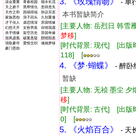
3. 《玫瑰情吻》
- 单
误会重重
青春校园
细水长流
天之娇子
黑帮情仇
患得患失
天作之和
因祸得福
协议买卖
本书暂缺简介
家族恩怨
浪子回头
久别重逢
才子佳人
虐恋情深
异国情缘
[主要人物: 岳烈日 韩雪雁
幻想天开
女扮男装
你情我愿
杀手情缘
架空历史
异国奇缘
梦
移
]
假凤虚凰
破案悬疑
阴错阳差
强取豪夺
爱恨交织
魂驰梦移
[时代背景: 现代] [出版时间:
豪门恩怨
118] [
4. 《梦·蝴蝶》
- 醉卧
暂缺
[主要人物: 无祯 墨尘 夕烟
移
]
[时代背景: 古代] [出版时间:
0] [
5. 《火焰百合》
- 天