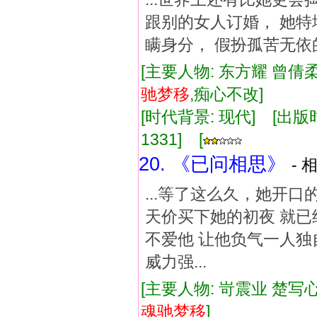
跟别的女人订婚， 她特
瞒身分， 假扮孤苦无依
[主要人物: 东方耀 曾倩柔
驰
梦
移
,痴心不改]
[时代背景: 现代] [出版时间:
1331] [
20. 《已问相思》
- 
...等了这么久，她开
天价买下她的初夜 就已
不爱他 让他负气一人独
威力强...
[主要人物: 岢震业 楚写心
魂驰
梦
移
]